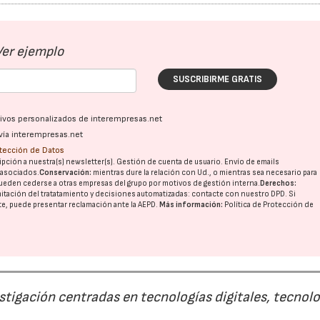
Ver ejemplo
SUSCRIBIRME GRATIS
ativos personalizados de interempresas.net
vía interempresas.net
otección de Datos
pción a nuestra(s) newsletter(s). Gestión de cuenta de usuario. Envío de emails
o asociados.
Conservación:
mientras dure la relación con Ud., o mientras sea necesario para
ueden cederse a otras
empresas del grupo
por motivos de gestión interna.
Derechos:
imitación del tratatamiento y decisiones automatizadas:
contacte con nuestro DPD
. Si
nte, puede presentar reclamación ante la
AEPD
.
Más información:
Política de Protección de
estigación centradas en tecnologías digitales, tecnol