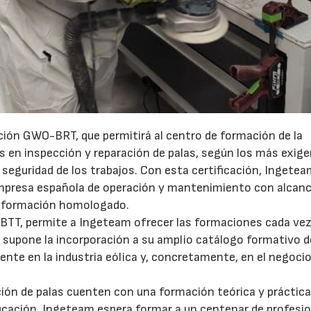
ción GWO-BRT, que permitirá al centro de formación de la
s en inspección y reparación de palas, según los más exig
 seguridad de los trabajos. Con esta certificación, Ingetea
empresa española de operación y mantenimiento con alcance
de formación homologado.
 BTT, permite a Ingeteam ofrecer las formaciones cada ve
y supone la incorporación a su amplio catálogo formativo 
te en la industria eólica y, concretamente, en el negocio
23/07/2026
30/07/2026
ción de palas cuenten con una formación teórica y práctic
icación, Ingeteam espera formar a un centenar de profesio