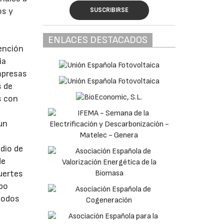
os y
SUSCRIBIRSE
ENLACES DESTACADOS
tención
ia
mpresas
s de
s con
un
dio de
de
uertes
abo
todos