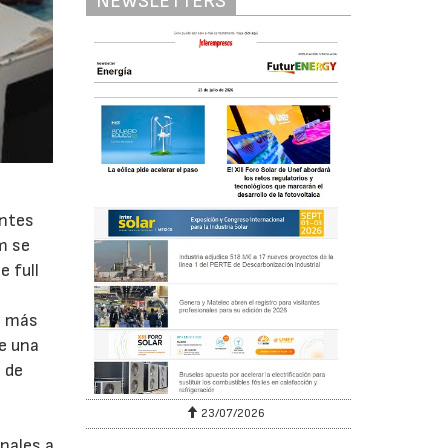
NEWSLETTERS
entes
m se
 full
z más
de una
 de
23/07/2026
a
nales a