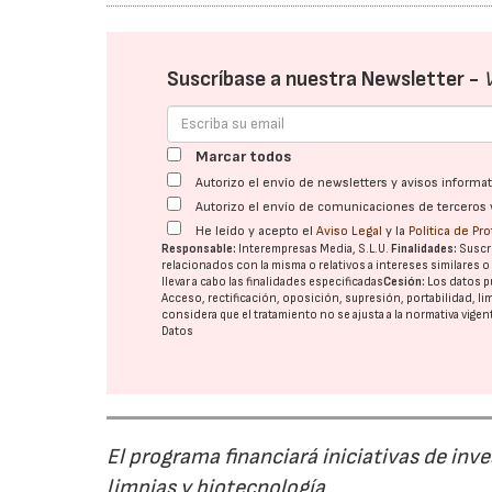
Suscríbase a nuestra Newsletter -
Marcar todos
Autorizo el envío de newsletters y avisos inform
Autorizo el envío de comunicaciones de terceros 
He leído y acepto el
Aviso Legal
y la
Política de Pr
Responsable:
Interempresas Media, S.L.U.
Finalidades:
Suscri
relacionados con la misma o relativos a intereses similares 
llevar a cabo las finalidades especificadas
Cesión:
Los datos p
Acceso, rectificación, oposición, supresión, portabilidad, l
considera que el tratamiento no se ajusta a la normativa vige
Datos
El programa financiará iniciativas de inv
limpias y biotecnología