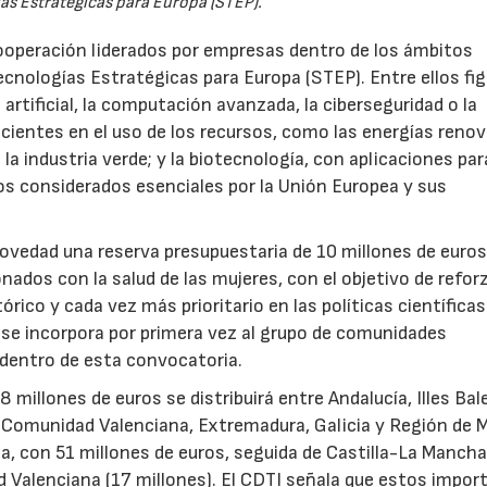
as Estratégicas para Europa (STEP).
ooperación liderados por empresas dentro de los ámbitos
ecnologías Estratégicas para Europa (STEP). Entre ellos fi
 artificial, la computación avanzada, la ciberseguridad o la
icientes en el uso de los recursos, como las energías renov
a industria verde; y la biotecnología, con aplicaciones par
tos considerados esenciales por la Unión Europea y sus
novedad una reserva presupuestaria de 10 millones de euro
ados con la salud de las mujeres, con el objetivo de reforz
rico y cada vez más prioritario en las políticas científicas
s se incorpora por primera vez al grupo de comunidades
 dentro de esta convocatoria.
illones de euros se distribuirá entre Andalucía, Illes Bal
, Comunidad Valenciana, Extremadura, Galicia y Región de M
a, con 51 millones de euros, seguida de Castilla-La Mancha
d Valenciana (17 millones). El CDTI señala que estos impor