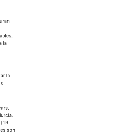
guran
ables,
a la
s
ar la
 e
ears,
urcia.
 (19
tes son