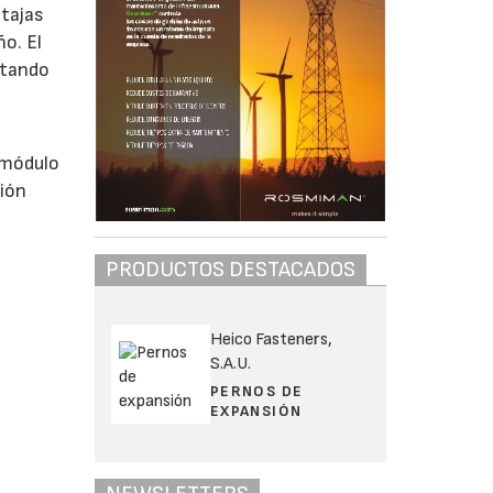
ntajas
o. El
itando
r módulo
ción
PRODUCTOS DESTACADOS
Heico Fasteners,
S.A.U.
PERNOS DE
EXPANSIÓN