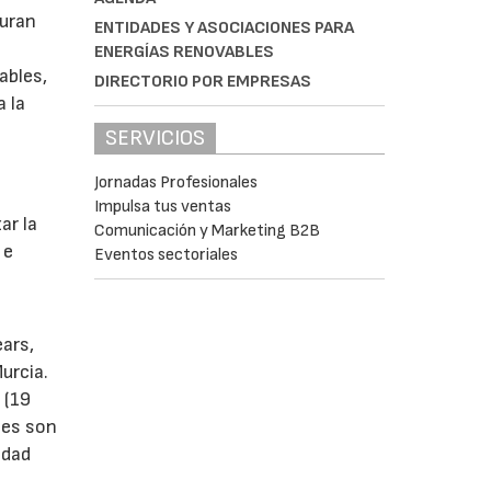
guran
ENTIDADES Y ASOCIACIONES PARA
ENERGÍAS RENOVABLES
ables,
DIRECTORIO POR EMPRESAS
a la
SERVICIOS
Jornadas Profesionales
s
Impulsa tus ventas
ar la
Comunicación y Marketing B2B
 e
Eventos sectoriales
ears,
urcia.
 (19
tes son
idad