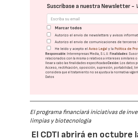
Suscríbase a nuestra Newsletter -
Marcar todos
Autorizo el envío de newsletters y avisos inform
Autorizo el envío de comunicaciones de terceros 
He leído y acepto el
Aviso Legal
y la
Política de Pr
Responsable:
Interempresas Media, S.L.U.
Finalidades:
Suscri
relacionados con la misma o relativos a intereses similares 
llevar a cabo las finalidades especificadas
Cesión:
Los datos p
Acceso, rectificación, oposición, supresión, portabilidad, l
considera que el tratamiento no se ajusta a la normativa vige
Datos
El programa financiará iniciativas de inv
limpias y biotecnología
El CDTI abrirá en octubre