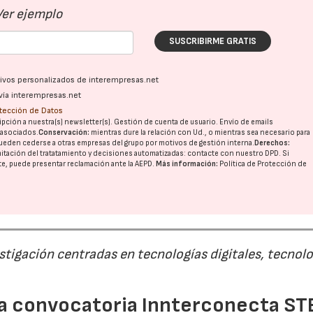
Ver ejemplo
SUSCRIBIRME GRATIS
ativos personalizados de interempresas.net
vía interempresas.net
otección de Datos
pción a nuestra(s) newsletter(s). Gestión de cuenta de usuario. Envío de emails
o asociados.
Conservación:
mientras dure la relación con Ud., o mientras sea necesario para
ueden cederse a otras
empresas del grupo
por motivos de gestión interna.
Derechos:
imitación del tratatamiento y decisiones automatizadas:
contacte con nuestro DPD
. Si
nte, puede presentar reclamación ante la
AEPD
.
Más información:
Política de Protección de
estigación centradas en tecnologías digitales, tecnol
 la convocatoria Innterconecta ST