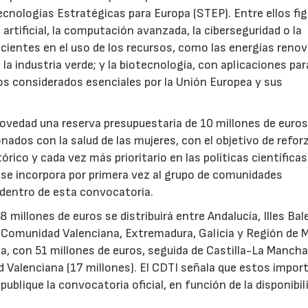
ecnologías Estratégicas para Europa (STEP). Entre ellos fi
 artificial, la computación avanzada, la ciberseguridad o la
icientes en el uso de los recursos, como las energías renov
a industria verde; y la biotecnología, con aplicaciones par
tos considerados esenciales por la Unión Europea y sus
novedad una reserva presupuestaria de 10 millones de euro
ados con la salud de las mujeres, con el objetivo de reforz
rico y cada vez más prioritario en las políticas científicas
s se incorpora por primera vez al grupo de comunidades
 dentro de esta convocatoria.
illones de euros se distribuirá entre Andalucía, Illes Bal
, Comunidad Valenciana, Extremadura, Galicia y Región de M
a, con 51 millones de euros, seguida de Castilla-La Mancha
d Valenciana (17 millones). El CDTI señala que estos impor
ublique la convocatoria oficial, en función de la disponibil
.