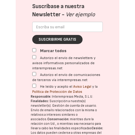
Suscríbase a nuestra
Newsletter -
Ver ejemplo
SUSCRIBIRME GRATIS
Marcar todos
Autorizo el envío de newsletters y
avisos informativos personalizados de
interempresas.net
Autorizo el envío de comunicaciones
de terceros vía interempresas.net
He leído y acepto el
Aviso Legal
y la
Política de Protección de Datos
Responsable:
Interempresas Media, S.L.U.
Finalidades:
Suscripción a nuestra(s)
newsletter(s). Gestión de cuenta de usuario.
Envío de emails relacionados con la misma o
relativos a intereses similares o
asociados.
Conservación:
mientras dure la
relación con Ud., o mientras sea necesario para
llevar a cabo las finalidades especificadas
Cesión:
Los datos pueden cederse a otras
empresas del