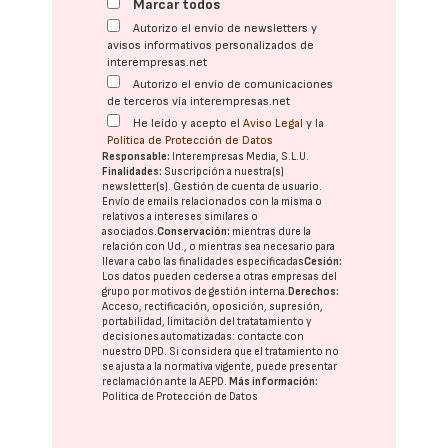
Marcar todos
Autorizo el envío de newsletters y
avisos informativos personalizados de
interempresas.net
Autorizo el envío de comunicaciones
de terceros vía interempresas.net
He leído y acepto el
Aviso Legal
y la
Política de Protección de Datos
Responsable:
Interempresas Media, S.L.U.
Finalidades:
Suscripción a nuestra(s)
newsletter(s). Gestión de cuenta de usuario.
Envío de emails relacionados con la misma o
relativos a intereses similares o
asociados.
Conservación:
mientras dure la
relación con Ud., o mientras sea necesario para
llevar a cabo las finalidades especificadas
Cesión:
Los datos pueden cederse a otras
empresas del
grupo
por motivos de gestión interna.
Derechos:
Acceso, rectificación, oposición, supresión,
portabilidad, limitación del tratatamiento y
decisiones automatizadas:
contacte con
nuestro DPD
. Si considera que el tratamiento no
se ajusta a la normativa vigente, puede presentar
reclamación ante la
AEPD
.
Más información:
Política de Protección de Datos