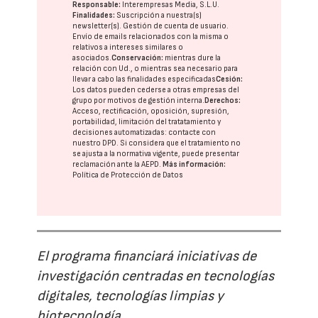
Responsable:
Interempresas Media, S.L.U.
Finalidades:
Suscripción a nuestra(s)
newsletter(s). Gestión de cuenta de usuario.
Envío de emails relacionados con la misma o
relativos a intereses similares o
asociados.
Conservación:
mientras dure la
relación con Ud., o mientras sea necesario para
llevar a cabo las finalidades especificadas
Cesión:
Los datos pueden cederse a otras
empresas del
grupo
por motivos de gestión interna.
Derechos:
Acceso, rectificación, oposición, supresión,
portabilidad, limitación del tratatamiento y
decisiones automatizadas:
contacte con
nuestro DPD
. Si considera que el tratamiento no
se ajusta a la normativa vigente, puede presentar
reclamación ante la
AEPD
.
Más información:
Política de Protección de Datos
El programa financiará iniciativas de
investigación centradas en tecnologías
digitales, tecnologías limpias y
biotecnología