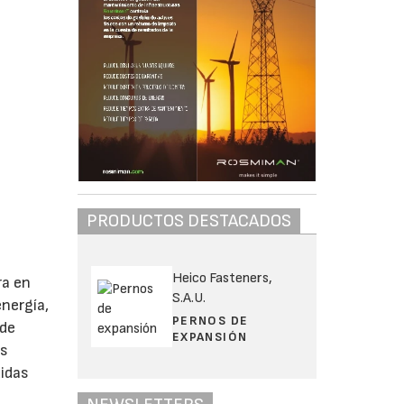
PRODUCTOS DESTACADOS
Heico Fasteners,
ra en
S.A.U.
energía,
PERNOS DE
 de
EXPANSIÓN
as
didas