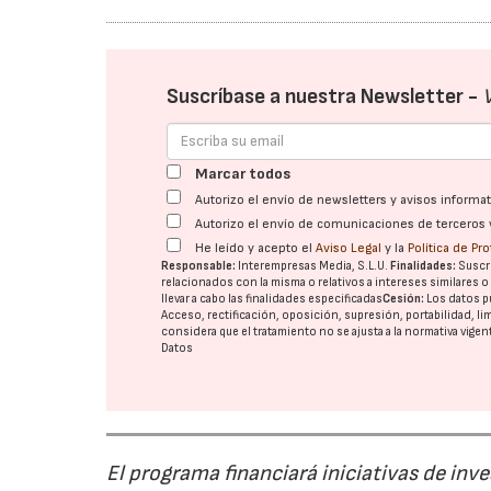
Suscríbase a nuestra Newsletter -
Marcar todos
Autorizo el envío de newsletters y avisos inform
Autorizo el envío de comunicaciones de terceros 
He leído y acepto el
Aviso Legal
y la
Política de Pr
Responsable:
Interempresas Media, S.L.U.
Finalidades:
Suscri
relacionados con la misma o relativos a intereses similares 
llevar a cabo las finalidades especificadas
Cesión:
Los datos p
Acceso, rectificación, oposición, supresión, portabilidad, l
considera que el tratamiento no se ajusta a la normativa vige
Datos
El programa financiará iniciativas de inv