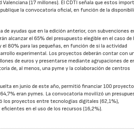
d Valenciana (17 millones). El CDTI señala que estos impor
ublique la convocatoria oficial, en función de la disponibil
.
de ayudas que en la edición anterior, con subvenciones e
n alcanzar el 65% del presupuesto elegible en el caso de 
el 80% para las pequeñas, en función de si la actividad
sarrollo experimental. Los proyectos deberán contar con u
illones de euros y presentarse mediante agrupaciones de e
toria de, al menos, una pyme y la colaboración de centros
uelta en junio de este año, permitió financiar 100 proyect
el 64,7% eran pymes. La convocatoria movilizó un presupue
yó los proyectos entre tecnologías digitales (62,1%),
eficientes en el uso de los recursos (16,2%).