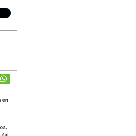
n en
ños,
ugal,