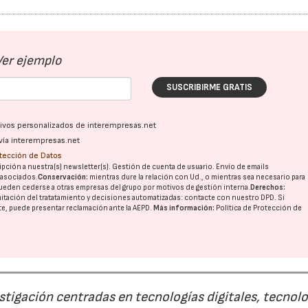
Ver ejemplo
SUSCRIBIRME GRATIS
ativos personalizados de interempresas.net
vía interempresas.net
otección de Datos
pción a nuestra(s) newsletter(s). Gestión de cuenta de usuario. Envío de emails
o asociados.
Conservación:
mientras dure la relación con Ud., o mientras sea necesario para
ueden cederse a otras
empresas del grupo
por motivos de gestión interna.
Derechos:
imitación del tratatamiento y decisiones automatizadas:
contacte con nuestro DPD
. Si
nte, puede presentar reclamación ante la
AEPD
.
Más información:
Política de Protección de
23/07/2026
30/07/2026
estigación centradas en tecnologías digitales, tecnol