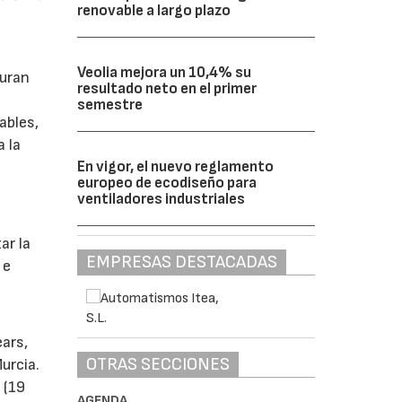
renovable a largo plazo
Veolia mejora un 10,4% su
guran
resultado neto en el primer
semestre
ables,
a la
En vigor, el nuevo reglamento
europeo de ecodiseño para
ventiladores industriales
s
ar la
EMPRESAS DESTACADAS
 e
ears,
OTRAS SECCIONES
urcia.
 (19
AGENDA