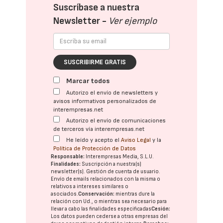
Suscríbase a nuestra
Newsletter -
Ver ejemplo
SUSCRIBIRME GRATIS
Marcar todos
Autorizo el envío de newsletters y
avisos informativos personalizados de
interempresas.net
Autorizo el envío de comunicaciones
de terceros vía interempresas.net
He leído y acepto el
Aviso Legal
y la
Política de Protección de Datos
Responsable:
Interempresas Media, S.L.U.
Finalidades:
Suscripción a nuestra(s)
newsletter(s). Gestión de cuenta de usuario.
Envío de emails relacionados con la misma o
relativos a intereses similares o
asociados.
Conservación:
mientras dure la
relación con Ud., o mientras sea necesario para
llevar a cabo las finalidades especificadas
Cesión:
Los datos pueden cederse a otras
empresas del