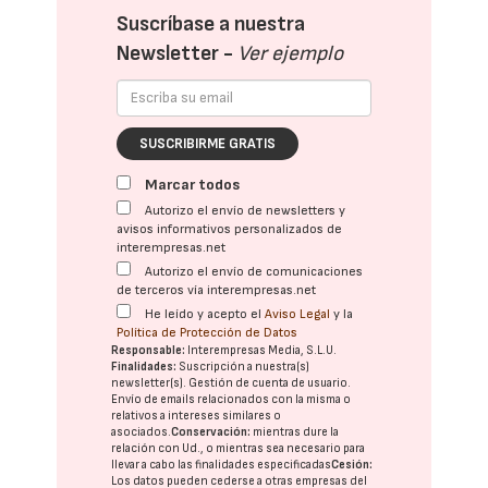
Suscríbase a nuestra
Newsletter -
Ver ejemplo
SUSCRIBIRME GRATIS
Marcar todos
Autorizo el envío de newsletters y
avisos informativos personalizados de
interempresas.net
Autorizo el envío de comunicaciones
de terceros vía interempresas.net
He leído y acepto el
Aviso Legal
y la
Política de Protección de Datos
Responsable:
Interempresas Media, S.L.U.
Finalidades:
Suscripción a nuestra(s)
newsletter(s). Gestión de cuenta de usuario.
Envío de emails relacionados con la misma o
relativos a intereses similares o
asociados.
Conservación:
mientras dure la
relación con Ud., o mientras sea necesario para
llevar a cabo las finalidades especificadas
Cesión:
Los datos pueden cederse a otras
empresas del