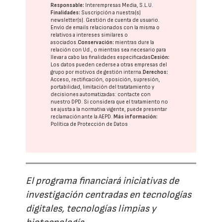
Responsable:
Interempresas Media, S.L.U.
Finalidades:
Suscripción a nuestra(s)
newsletter(s). Gestión de cuenta de usuario.
Envío de emails relacionados con la misma o
relativos a intereses similares o
asociados.
Conservación:
mientras dure la
relación con Ud., o mientras sea necesario para
llevar a cabo las finalidades especificadas
Cesión:
Los datos pueden cederse a otras
empresas del
grupo
por motivos de gestión interna.
Derechos:
Acceso, rectificación, oposición, supresión,
portabilidad, limitación del tratatamiento y
decisiones automatizadas:
contacte con
nuestro DPD
. Si considera que el tratamiento no
se ajusta a la normativa vigente, puede presentar
reclamación ante la
AEPD
.
Más información:
Política de Protección de Datos
El programa financiará iniciativas de
investigación centradas en tecnologías
digitales, tecnologías limpias y