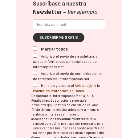
Suscríbase a nuestra
Newsletter -
Ver ejemplo
SUSCRIBIRME GRATIS
Marcar todos
Autorizo el envío de newsletters y
avisos informativos personalizados de
interempresas.net
Autorizo el envío de comunicaciones
de terceros vía interempresas.net
He leído y acepto el
Aviso Legal
y la
Política de Protección de Datos
Responsable:
Interempresas Media, S.L.U.
Finalidades:
Suscripción a nuestra(s)
newsletter(s). Gestión de cuenta de usuario.
Envío de emails relacionados con la misma o
relativos a intereses similares o
asociados.
Conservación:
mientras dure la
relación con Ud., o mientras sea necesario para
llevar a cabo las finalidades especificadas
Cesión:
Los datos pueden cederse a otras
empresas del
grupo
por motivos de gestión interna.
Derechos: