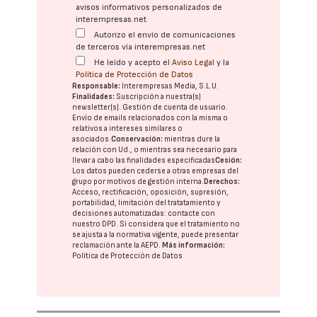
avisos informativos personalizados de
interempresas.net
Autorizo el envío de comunicaciones
de terceros vía interempresas.net
He leído y acepto el
Aviso Legal
y la
Política de Protección de Datos
Responsable:
Interempresas Media, S.L.U.
Finalidades:
Suscripción a nuestra(s)
newsletter(s). Gestión de cuenta de usuario.
Envío de emails relacionados con la misma o
relativos a intereses similares o
asociados.
Conservación:
mientras dure la
relación con Ud., o mientras sea necesario para
llevar a cabo las finalidades especificadas
Cesión:
Los datos pueden cederse a otras
empresas del
grupo
por motivos de gestión interna.
Derechos:
Acceso, rectificación, oposición, supresión,
portabilidad, limitación del tratatamiento y
decisiones automatizadas:
contacte con
nuestro DPD
. Si considera que el tratamiento no
se ajusta a la normativa vigente, puede presentar
reclamación ante la
AEPD
.
Más información:
Política de Protección de Datos