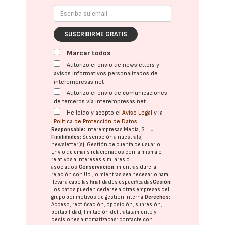
SUSCRIBIRME GRATIS
Marcar todos
Autorizo el envío de newsletters y
avisos informativos personalizados de
interempresas.net
Autorizo el envío de comunicaciones
de terceros vía interempresas.net
He leído y acepto el
Aviso Legal
y la
Política de Protección de Datos
Responsable:
Interempresas Media, S.L.U.
Finalidades:
Suscripción a nuestra(s)
newsletter(s). Gestión de cuenta de usuario.
Envío de emails relacionados con la misma o
relativos a intereses similares o
asociados.
Conservación:
mientras dure la
relación con Ud., o mientras sea necesario para
llevar a cabo las finalidades especificadas
Cesión:
Los datos pueden cederse a otras
empresas del
grupo
por motivos de gestión interna.
Derechos:
Acceso, rectificación, oposición, supresión,
portabilidad, limitación del tratatamiento y
decisiones automatizadas:
contacte con