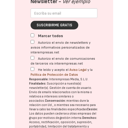
Newsletter -
Ver ejemplo
SUSCRIBIRME GRATIS
Marcar todos
Autorizo el envío de newsletters y
avisos informativos personalizados de
interempresas.net
Autorizo el envío de comunicaciones
de terceros vía interempresas.net
He leído y acepto el
Aviso Legal
y la
Política de Protección de Datos
Responsable:
Interempresas Media, S.L.U.
Finalidades:
Suscripción a nuestra(s)
newsletter(s). Gestión de cuenta de usuario.
Envío de emails relacionados con la misma o
relativos a intereses similares o
asociados.
Conservación:
mientras dure la
relación con Ud., o mientras sea necesario para
llevar a cabo las finalidades especificadas
Cesión:
Los datos pueden cederse a otras
empresas del
grupo
por motivos de gestión interna.
Derechos:
Acceso, rectificación, oposición, supresión,
portabilidad, limitación del tratatamiento y