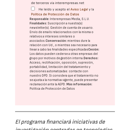
de terceros vía interempresas.net
He leído y acepto el
Aviso Legal
y la
Política de Protección de Datos
Responsable:
Interempresas Media, S.L.U.
Finalidades:
Suscripción a nuestra(s)
newsletter(s). Gestión de cuenta de usuario.
Envío de emails relacionados con la misma o
relativos a intereses similares o
asociados.
Conservación:
mientras dure la
relación con Ud., o mientras sea necesario para
llevar a cabo las finalidades especificadas
Cesión:
Los datos pueden cederse a otras
empresas del
grupo
por motivos de gestión interna.
Derechos:
Acceso, rectificación, oposición, supresión,
portabilidad, limitación del tratatamiento y
decisiones automatizadas:
contacte con
nuestro DPD
. Si considera que el tratamiento no
se ajusta a la normativa vigente, puede presentar
reclamación ante la
AEPD
.
Más información:
Política de Protección de Datos
El programa financiará iniciativas de
investigación centradas en tecnologías