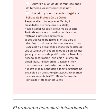
Autorizo el envío de comunicaciones
de terceros vía interempresas.net
He leído y acepto el
Aviso Legal
y la
Política de Protección de Datos
Responsable:
Interempresas Media, S.L.U.
Finalidades:
Suscripción a nuestra(s)
newsletter(s). Gestión de cuenta de usuario.
Envío de emails relacionados con la misma o
relativos a intereses similares o
asociados.
Conservación:
mientras dure la
relación con Ud., o mientras sea necesario para
llevar a cabo las finalidades especificadas
Cesión:
Los datos pueden cederse a otras
empresas del
grupo
por motivos de gestión interna.
Derechos:
Acceso, rectificación, oposición, supresión,
portabilidad, limitación del tratatamiento y
decisiones automatizadas:
contacte con
nuestro DPD
. Si considera que el tratamiento no
se ajusta a la normativa vigente, puede presentar
reclamación ante la
AEPD
.
Más información:
Política de Protección de Datos
El programa financiará iniciativas de