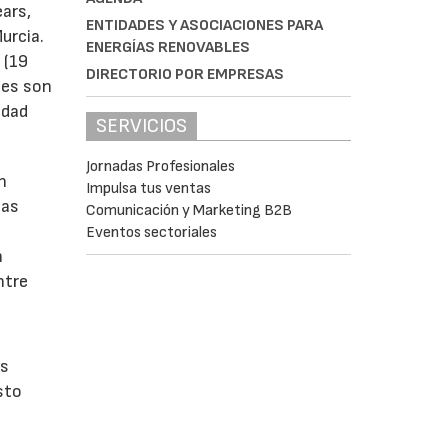
ears,
ENTIDADES Y ASOCIACIONES PARA
urcia.
ENERGÍAS RENOVABLES
 (19
DIRECTORIO POR EMPRESAS
tes son
idad
SERVICIOS
Jornadas Profesionales
n
Impulsa tus ventas
las
Comunicación y Marketing B2B
Eventos sectoriales
n
ntre
os
sto