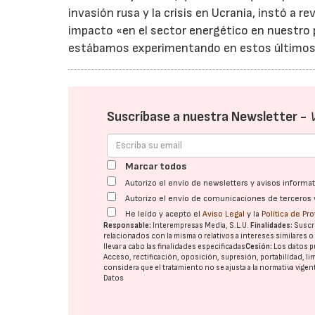
invasión rusa y la crisis en Ucrania, instó a r
impacto «en el sector energético en nuestro 
estábamos experimentando en estos últimos
Suscríbase a nuestra Newsletter -
Marcar todos
Autorizo el envío de newsletters y avisos inform
Autorizo el envío de comunicaciones de terceros 
He leído y acepto el
Aviso Legal
y la
Política de Pr
Responsable:
Interempresas Media, S.L.U.
Finalidades:
Suscri
relacionados con la misma o relativos a intereses similares 
llevar a cabo las finalidades especificadas
Cesión:
Los datos p
Acceso, rectificación, oposición, supresión, portabilidad, l
considera que el tratamiento no se ajusta a la normativa vige
Datos