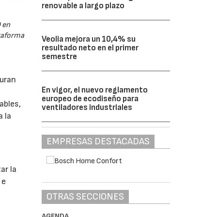
renovable a largo plazo
 en
ataforma
Veolia mejora un 10,4% su
resultado neto en el primer
semestre
guran
En vigor, el nuevo reglamento
europeo de ecodiseño para
ables,
ventiladores industriales
a la
EMPRESAS DESTACADAS
s
ar la
 e
OTRAS SECCIONES
AGENDA