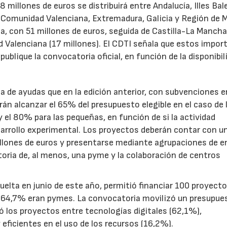
illones de euros se distribuirá entre Andalucía, Illes Bal
, Comunidad Valenciana, Extremadura, Galicia y Región de M
a, con 51 millones de euros, seguida de Castilla-La Mancha
d Valenciana (17 millones). El CDTI señala que estos impor
ublique la convocatoria oficial, en función de la disponibil
.
de ayudas que en la edición anterior, con subvenciones e
n alcanzar el 65% del presupuesto elegible en el caso de 
el 80% para las pequeñas, en función de si la actividad
sarrollo experimental. Los proyectos deberán contar con u
illones de euros y presentarse mediante agrupaciones de e
toria de, al menos, una pyme y la colaboración de centros
uelta en junio de este año, permitió financiar 100 proyect
el 64,7% eran pymes. La convocatoria movilizó un presupue
yó los proyectos entre tecnologías digitales (62,1%),
eficientes en el uso de los recursos (16,2%).