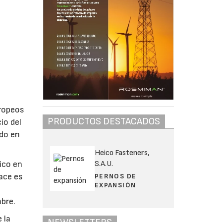
uropeos
PRODUCTOS DESTACADOS
io del
ido en
Heico Fasteners,
S.A.U.
ico en
ace es
PERNOS DE
EXPANSIÓN
s
mbre.
 la