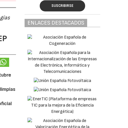
SUSCRIBIRSE
ogías
ENLACES DESTACADOS
EP
ctubre
limpias
ficial