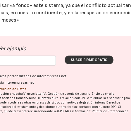
evisar «a fondo» este sistema, ya que el conflicto actual te
país, en nuestro continente, y en la recuperación económi
 meses».
Ver ejemplo
SUSCRIBIRME GRATIS
ativos personalizados de interempresas.net
vía interempresas.net
otección de Datos
pción a nuestra(s) newsletter(s). Gestión de cuenta de usuario. Envío de emails
o asociados.
Conservación:
mientras dure la relación con Ud., o mientras sea necesario para
ueden cederse a otras
empresas del grupo
por motivos de gestión interna.
Derechos:
imitación del tratatamiento y decisiones automatizadas:
contacte con nuestro DPD
. Si
nte, puede presentar reclamación ante la
AEPD
.
Más información:
Política de Protección de
23/07/2026
30/07/2026