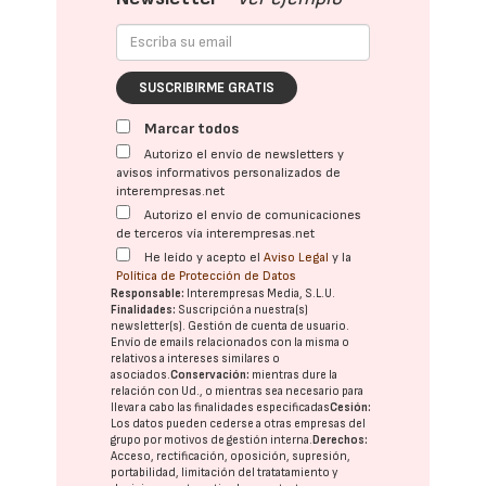
SUSCRIBIRME GRATIS
Marcar todos
Autorizo el envío de newsletters y
avisos informativos personalizados de
interempresas.net
Autorizo el envío de comunicaciones
de terceros vía interempresas.net
He leído y acepto el
Aviso Legal
y la
Política de Protección de Datos
Responsable:
Interempresas Media, S.L.U.
Finalidades:
Suscripción a nuestra(s)
newsletter(s). Gestión de cuenta de usuario.
Envío de emails relacionados con la misma o
relativos a intereses similares o
asociados.
Conservación:
mientras dure la
relación con Ud., o mientras sea necesario para
llevar a cabo las finalidades especificadas
Cesión:
Los datos pueden cederse a otras
empresas del
grupo
por motivos de gestión interna.
Derechos:
Acceso, rectificación, oposición, supresión,
portabilidad, limitación del tratatamiento y