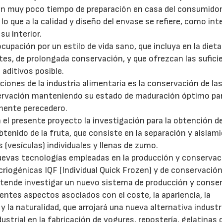
en muy poco tiempo de preparación en casa del consumidor
o que a la calidad y diseño del envase se refiere, como inte
su interior.
cupación por un estilo de vida sano, que incluya en la dieta
tes, de prolongada conservación, y que ofrezcan las sufici
aditivos posible.
iones de la industria alimentaria es la conservación de la
servación manteniendo su estado de maduración óptimo par
amente perecedero.
n el presente proyecto la investigación para la obtención d
enido de la fruta, que consiste en la separación y aislam
 (vesículas) individuales y llenas de zumo.
 nuevas tecnologías empleadas en la producción y conservac
riogénicas IQF (Individual Quick Frozen) y de conservació
tende investigar un nuevo sistema de producción y conse
rentes aspectos asociados con el coste, la apariencia, la
23/07/2026
30/07/2026
 y la naturalidad, que arrojará una nueva alternativa industr
ustrial en la fabricación de yogures, repostería, gelatinas 