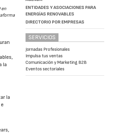
ENTIDADES Y ASOCIACIONES PARA
 en
ENERGÍAS RENOVABLES
ataforma
DIRECTORIO POR EMPRESAS
SERVICIOS
guran
Jornadas Profesionales
Impulsa tus ventas
ables,
Comunicación y Marketing B2B
a la
Eventos sectoriales
s
ar la
 e
ears,