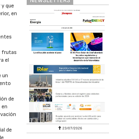
NEWSLETTERS
 y que
rior, en
entes
s frutas
a el
e un
iento
ión de
n en
rvación
23/07/2026
ial de
de