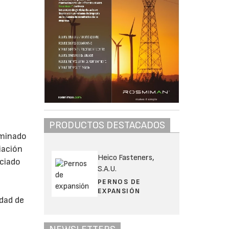
PRODUCTOS DESTACADOS
ominado
iación
Heico Fasteners,
nciado
S.A.U.
PERNOS DE
EXPANSIÓN
dad de