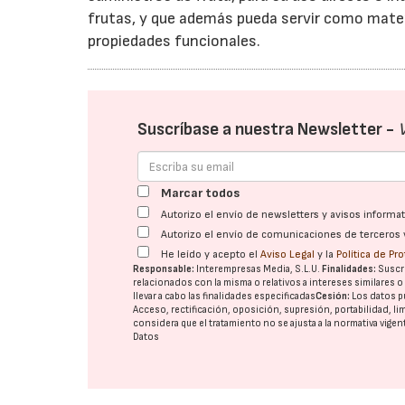
frutas, y que además pueda servir como mate
propiedades funcionales.
Suscríbase a nuestra Newsletter -
Marcar todos
Autorizo el envío de newsletters y avisos inform
Autorizo el envío de comunicaciones de terceros 
He leído y acepto el
Aviso Legal
y la
Política de Pr
Responsable:
Interempresas Media, S.L.U.
Finalidades:
Suscri
relacionados con la misma o relativos a intereses similares 
llevar a cabo las finalidades especificadas
Cesión:
Los datos p
Acceso, rectificación, oposición, supresión, portabilidad, l
considera que el tratamiento no se ajusta a la normativa vige
Datos