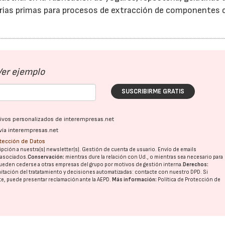
rias primas para procesos de extracción de componentes 
Ver ejemplo
SUSCRIBIRME GRATIS
ativos personalizados de interempresas.net
vía interempresas.net
otección de Datos
pción a nuestra(s) newsletter(s). Gestión de cuenta de usuario. Envío de emails
o asociados.
Conservación:
mientras dure la relación con Ud., o mientras sea necesario para
ueden cederse a otras
empresas del grupo
por motivos de gestión interna.
Derechos:
imitación del tratatamiento y decisiones automatizadas:
contacte con nuestro DPD
. Si
nte, puede presentar reclamación ante la
AEPD
.
Más información:
Política de Protección de