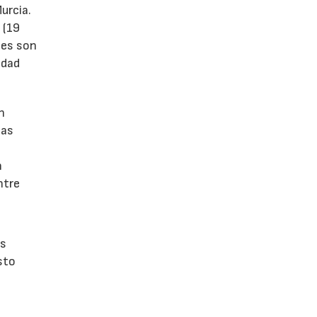
urcia.
 (19
tes son
idad
n
las
n
ntre
os
sto