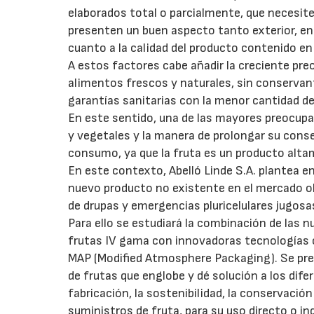
elaborados total o parcialmente, que necesit
presenten un buen aspecto tanto exterior, en l
cuanto a la calidad del producto contenido en 
A estos factores cabe añadir la creciente preo
alimentos frescos y naturales, sin conservan
garantías sanitarias con la menor cantidad de 
En este sentido, una de las mayores preocupac
y vegetales y la manera de prolongar su con
consumo, ya que la fruta es un producto alt
En este contexto, Abelló Linde S.A. plantea e
nuevo producto no existente en el mercado obt
de drupas y emergencias pluricelulares jugosas
Para ello se estudiará la combinación de las
frutas IV gama con innovadoras tecnologías c
MAP (Modified Atmosphere Packaging). Se pre
de frutas que englobe y dé solución a los dife
fabricación, la sostenibilidad, la conservación
suministros de fruta, para su uso directo o ind