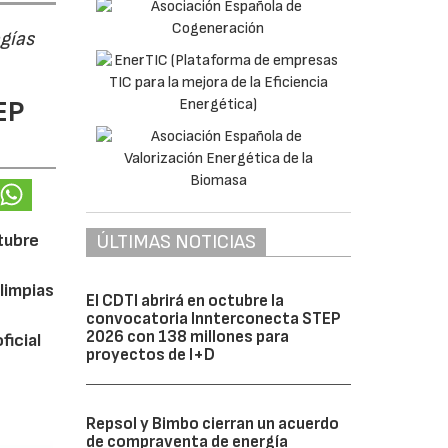
ogías
EP
ÚLTIMAS NOTICIAS
ctubre
limpias
El CDTI abrirá en octubre la
convocatoria Innterconecta STEP
2026 con 138 millones para
ficial
proyectos de I+D
Repsol y Bimbo cierran un acuerdo
de compraventa de energía