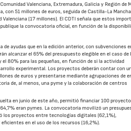
, Comunidad Valenciana, Extremadura, Galicia y Región de M
a, con 51 millones de euros, seguida de Castilla-La Mancha
d Valenciana (17 millones). El CDTI señala que estos impor
ublique la convocatoria oficial, en función de la disponibil
.
de ayudas que en la edición anterior, con subvenciones e
n alcanzar el 65% del presupuesto elegible en el caso de 
el 80% para las pequeñas, en función de si la actividad
sarrollo experimental. Los proyectos deberán contar con u
illones de euros y presentarse mediante agrupaciones de e
toria de, al menos, una pyme y la colaboración de centros
uelta en junio de este año, permitió financiar 100 proyect
el 64,7% eran pymes. La convocatoria movilizó un presupue
yó los proyectos entre tecnologías digitales (62,1%),
eficientes en el uso de los recursos (16,2%).