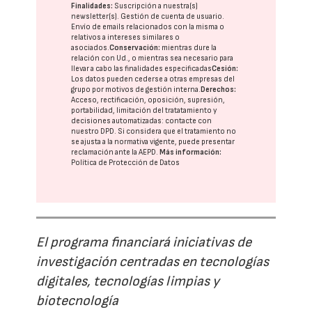
Finalidades:
Suscripción a nuestra(s)
newsletter(s). Gestión de cuenta de usuario.
Envío de emails relacionados con la misma o
relativos a intereses similares o
asociados.
Conservación:
mientras dure la
relación con Ud., o mientras sea necesario para
llevar a cabo las finalidades especificadas
Cesión:
Los datos pueden cederse a otras
empresas del
grupo
por motivos de gestión interna.
Derechos:
Acceso, rectificación, oposición, supresión,
portabilidad, limitación del tratatamiento y
decisiones automatizadas:
contacte con
nuestro DPD
. Si considera que el tratamiento no
se ajusta a la normativa vigente, puede presentar
reclamación ante la
AEPD
.
Más información:
Política de Protección de Datos
El programa financiará iniciativas de
investigación centradas en tecnologías
digitales, tecnologías limpias y
biotecnología