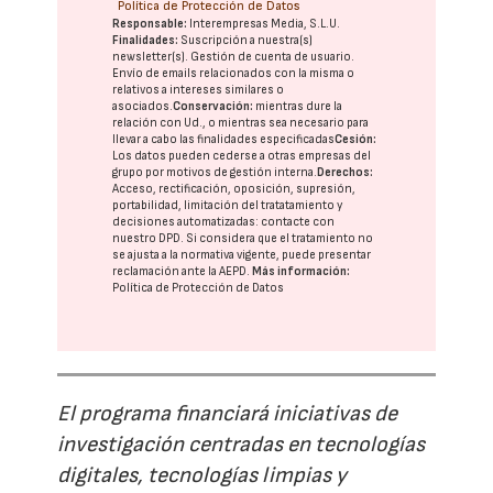
Política de Protección de Datos
Responsable:
Interempresas Media, S.L.U.
Finalidades:
Suscripción a nuestra(s)
newsletter(s). Gestión de cuenta de usuario.
Envío de emails relacionados con la misma o
relativos a intereses similares o
asociados.
Conservación:
mientras dure la
relación con Ud., o mientras sea necesario para
llevar a cabo las finalidades especificadas
Cesión:
Los datos pueden cederse a otras
empresas del
grupo
por motivos de gestión interna.
Derechos:
Acceso, rectificación, oposición, supresión,
portabilidad, limitación del tratatamiento y
decisiones automatizadas:
contacte con
nuestro DPD
. Si considera que el tratamiento no
se ajusta a la normativa vigente, puede presentar
reclamación ante la
AEPD
.
Más información:
Política de Protección de Datos
El programa financiará iniciativas de
investigación centradas en tecnologías
digitales, tecnologías limpias y