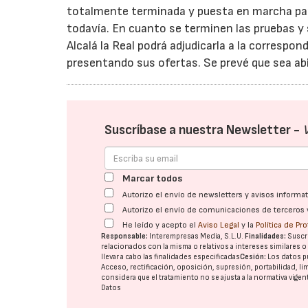
totalmente terminada y puesta en marcha par
todavía. En cuanto se terminen las pruebas y
Alcalá la Real podrá adjudicarla a la correspo
presentando sus ofertas. Se prevé que sea abie
Suscríbase a nuestra Newsletter -
Marcar todos
Autorizo el envío de newsletters y avisos inform
Autorizo el envío de comunicaciones de terceros 
He leído y acepto el
Aviso Legal
y la
Política de Pr
Responsable:
Interempresas Media, S.L.U.
Finalidades:
Suscri
relacionados con la misma o relativos a intereses similares 
llevar a cabo las finalidades especificadas
Cesión:
Los datos p
Acceso, rectificación, oposición, supresión, portabilidad, l
considera que el tratamiento no se ajusta a la normativa vige
Datos