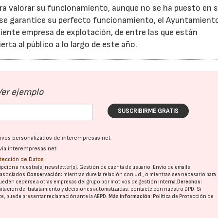
a valorar su funcionamiento, aunque no se ha puesto en s
 se garantice su perfecto funcionamiento, el Ayuntamient
ndiente empresa de explotación, de entre las que están
rta al público a lo largo de este año.
Ver ejemplo
SUSCRIBIRME GRATIS
ativos personalizados de interempresas.net
vía interempresas.net
otección de Datos
pción a nuestra(s) newsletter(s). Gestión de cuenta de usuario. Envío de emails
o asociados.
Conservación:
mientras dure la relación con Ud., o mientras sea necesario para
ueden cederse a otras
empresas del grupo
por motivos de gestión interna.
Derechos:
imitación del tratatamiento y decisiones automatizadas:
contacte con nuestro DPD
. Si
nte, puede presentar reclamación ante la
AEPD
.
Más información:
Política de Protección de