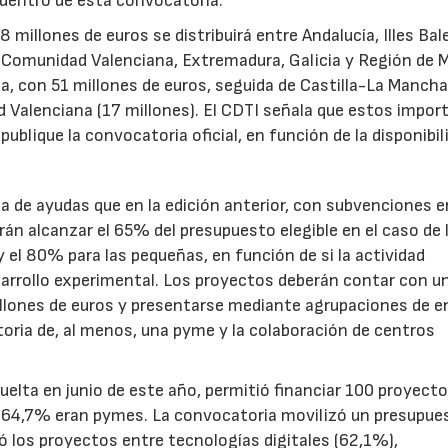
 dentro de esta convocatoria.
illones de euros se distribuirá entre Andalucía, Illes Bal
, Comunidad Valenciana, Extremadura, Galicia y Región de M
a, con 51 millones de euros, seguida de Castilla-La Mancha
d Valenciana (17 millones). El CDTI señala que estos impor
ublique la convocatoria oficial, en función de la disponibil
.
de ayudas que en la edición anterior, con subvenciones e
n alcanzar el 65% del presupuesto elegible en el caso de 
el 80% para las pequeñas, en función de si la actividad
sarrollo experimental. Los proyectos deberán contar con u
illones de euros y presentarse mediante agrupaciones de e
toria de, al menos, una pyme y la colaboración de centros
uelta en junio de este año, permitió financiar 100 proyect
el 64,7% eran pymes. La convocatoria movilizó un presupue
yó los proyectos entre tecnologías digitales (62,1%),