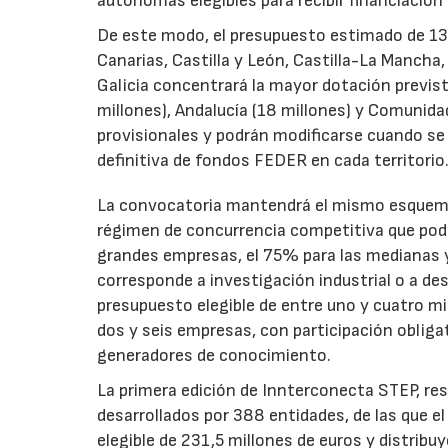
autónomas elegibles para recibir financiación
De este modo, el presupuesto estimado de 138 m
Canarias, Castilla y León, Castilla-La Mancha
Galicia concentrará la mayor dotación previst
millones), Andalucía (18 millones) y Comunida
provisionales y podrán modificarse cuando se p
definitiva de fondos FEDER en cada territorio
La convocatoria mantendrá el mismo esquema 
régimen de concurrencia competitiva que podrá
grandes empresas, el 75% para las medianas y 
corresponde a investigación industrial o a de
presupuesto elegible de entre uno y cuatro m
dos y seis empresas, con participación obliga
generadores de conocimiento.
La primera edición de Innterconecta STEP, res
desarrollados por 388 entidades, de las que 
elegible de 231,5 millones de euros y distribu