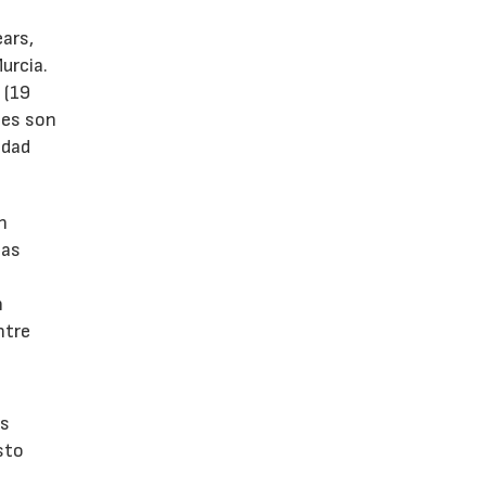
ears,
urcia.
 (19
tes son
idad
n
las
n
ntre
os
sto