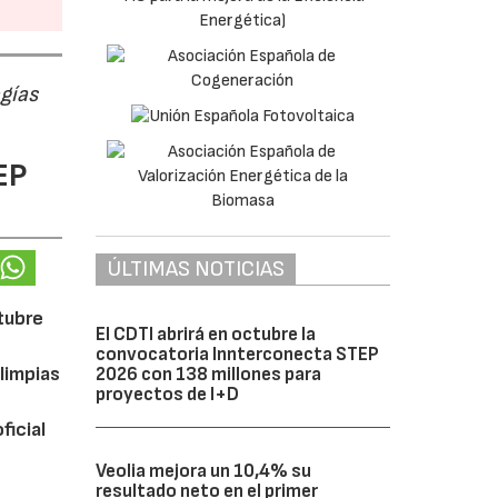
ogías
EP
ÚLTIMAS NOTICIAS
ctubre
El CDTI abrirá en octubre la
convocatoria Innterconecta STEP
limpias
2026 con 138 millones para
proyectos de I+D
ficial
Veolia mejora un 10,4% su
resultado neto en el primer