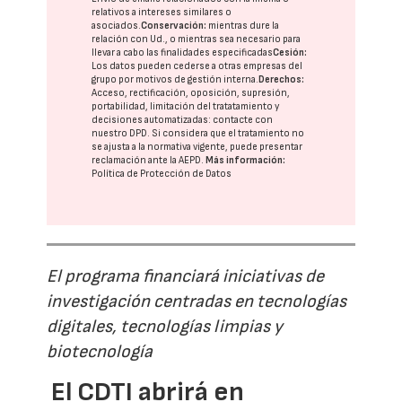
relativos a intereses similares o
asociados.
Conservación:
mientras dure la
relación con Ud., o mientras sea necesario para
llevar a cabo las finalidades especificadas
Cesión:
Los datos pueden cederse a otras
empresas del
grupo
por motivos de gestión interna.
Derechos:
Acceso, rectificación, oposición, supresión,
portabilidad, limitación del tratatamiento y
decisiones automatizadas:
contacte con
nuestro DPD
. Si considera que el tratamiento no
se ajusta a la normativa vigente, puede presentar
reclamación ante la
AEPD
.
Más información:
Política de Protección de Datos
El programa financiará iniciativas de
investigación centradas en tecnologías
digitales, tecnologías limpias y
biotecnología
El CDTI abrirá en