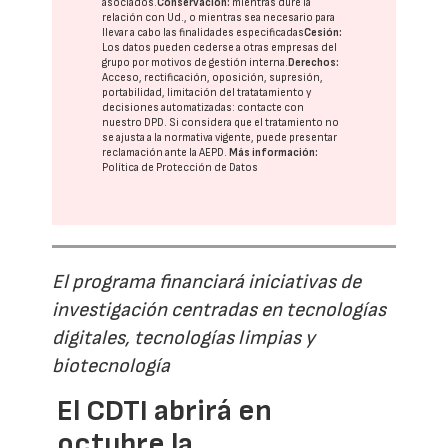
asociados.
Conservación:
mientras dure la
relación con Ud., o mientras sea necesario para
llevar a cabo las finalidades especificadas
Cesión:
Los datos pueden cederse a otras
empresas del
grupo
por motivos de gestión interna.
Derechos:
Acceso, rectificación, oposición, supresión,
portabilidad, limitación del tratatamiento y
decisiones automatizadas:
contacte con
nuestro DPD
. Si considera que el tratamiento no
se ajusta a la normativa vigente, puede presentar
reclamación ante la
AEPD
.
Más información:
Política de Protección de Datos
El programa financiará iniciativas de
investigación centradas en tecnologías
digitales, tecnologías limpias y
biotecnología
El CDTI abrirá en
octubre la