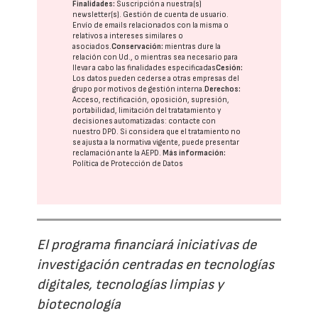
Finalidades:
Suscripción a nuestra(s)
newsletter(s). Gestión de cuenta de usuario.
Envío de emails relacionados con la misma o
relativos a intereses similares o
asociados.
Conservación:
mientras dure la
relación con Ud., o mientras sea necesario para
llevar a cabo las finalidades especificadas
Cesión:
Los datos pueden cederse a otras
empresas del
grupo
por motivos de gestión interna.
Derechos:
Acceso, rectificación, oposición, supresión,
portabilidad, limitación del tratatamiento y
decisiones automatizadas:
contacte con
nuestro DPD
. Si considera que el tratamiento no
se ajusta a la normativa vigente, puede presentar
reclamación ante la
AEPD
.
Más información:
Política de Protección de Datos
El programa financiará iniciativas de
investigación centradas en tecnologías
digitales, tecnologías limpias y
biotecnología