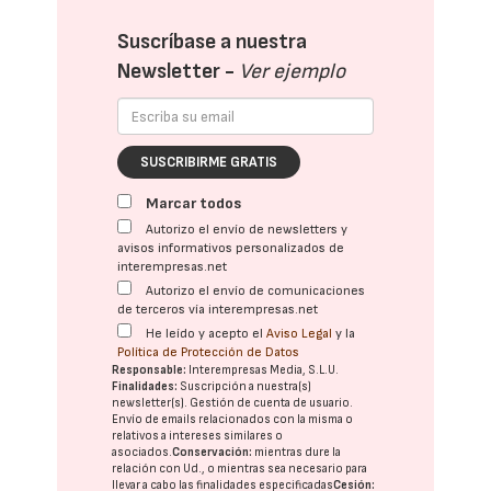
Suscríbase a nuestra
Newsletter -
Ver ejemplo
SUSCRIBIRME GRATIS
Marcar todos
Autorizo el envío de newsletters y
avisos informativos personalizados de
interempresas.net
Autorizo el envío de comunicaciones
de terceros vía interempresas.net
He leído y acepto el
Aviso Legal
y la
Política de Protección de Datos
Responsable:
Interempresas Media, S.L.U.
Finalidades:
Suscripción a nuestra(s)
newsletter(s). Gestión de cuenta de usuario.
Envío de emails relacionados con la misma o
relativos a intereses similares o
asociados.
Conservación:
mientras dure la
relación con Ud., o mientras sea necesario para
llevar a cabo las finalidades especificadas
Cesión: