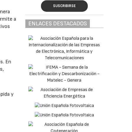
SUSCRIBIRSE
onera
ermite a
ENLACES DESTACADOS
tivos
as. En
s,
s
pida y