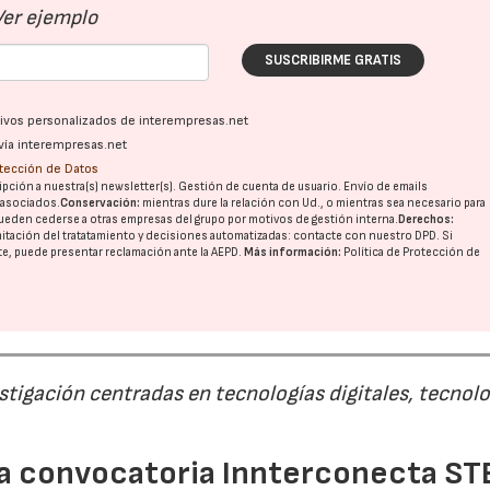
Ver ejemplo
SUSCRIBIRME GRATIS
ativos personalizados de interempresas.net
vía interempresas.net
otección de Datos
pción a nuestra(s) newsletter(s). Gestión de cuenta de usuario. Envío de emails
o asociados.
Conservación:
mientras dure la relación con Ud., o mientras sea necesario para
ueden cederse a otras
empresas del grupo
por motivos de gestión interna.
Derechos:
imitación del tratatamiento y decisiones automatizadas:
contacte con nuestro DPD
. Si
nte, puede presentar reclamación ante la
AEPD
.
Más información:
Política de Protección de
estigación centradas en tecnologías digitales, tecnol
 la convocatoria Innterconecta ST