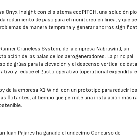
esa Onyx Insight con el sistema ecoPITCH, una solución pi
da rodamiento de paso para el monitoreo en línea, y que p
 problemas de manera temprana y generar ahorros significa
deRunner Craneless System, de la empresa Nabrawind, un
talación de las palas de los aerogeneradores. La principal
o de grúas para la elevación y el descenso vertical de ést
rativo y reduce el gasto operativo (operational expenditure
uoy de la empresa X1 Wind, con un prototipo para reducir lo
as flotantes, al tiempo que permite una instalación más rá
ostenible.
San Juan Pajares ha ganado el undécimo Concurso de