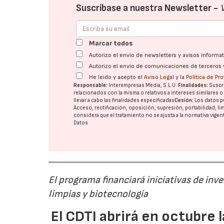
Suscríbase a nuestra Newsletter -
Marcar todos
Autorizo el envío de newsletters y avisos inform
Autorizo el envío de comunicaciones de terceros 
He leído y acepto el
Aviso Legal
y la
Política de Pr
Responsable:
Interempresas Media, S.L.U.
Finalidades:
Suscri
relacionados con la misma o relativos a intereses similares 
llevar a cabo las finalidades especificadas
Cesión:
Los datos p
Acceso, rectificación, oposición, supresión, portabilidad, l
considera que el tratamiento no se ajusta a la normativa vige
Datos
El programa financiará iniciativas de inv
limpias y biotecnología
El CDTI abrirá en octubre