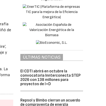
rafía
tiñó de
re’,
aje y
ÚLTIMAS NOTICIAS
a. La
El CDTI abrirá en octubre la
aforma
convocatoria Innterconecta STEP
2026 con 138 millones para
proyectos de I+D
Repsol y Bimbo cierran un acuerdo
de compraventa de energía