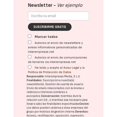
Newsletter -
Ver ejemplo
SUSCRIBIRME GRATIS
Marcar todos
Autorizo el envío de newsletters y
avisos informativos personalizados de
interempresas.net
Autorizo el envío de comunicaciones
de terceros vía interempresas.net
He leído y acepto el
Aviso Legal
y la
Política de Protección de Datos
Responsable:
Interempresas Media, S.L.U.
Finalidades:
Suscripción a nuestra(s)
newsletter(s). Gestión de cuenta de usuario.
Envío de emails relacionados con la misma o
relativos a intereses similares o
asociados.
Conservación:
mientras dure la
relación con Ud., o mientras sea necesario para
llevar a cabo las finalidades especificadas
Cesión:
Los datos pueden cederse a otras
empresas del
grupo
por motivos de gestión interna.
Derechos:
Acceso, rectificación, oposición, supresión,