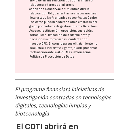
Envío de emails relacionados con la misma o
relativos a intereses similares o
asociados.
Conservación:
mientras dure la
relación con Ud., o mientras sea necesario para
llevar a cabo las finalidades especificadas
Cesión:
Los datos pueden cederse a otras
empresas del
grupo
por motivos de gestión interna.
Derechos:
Acceso, rectificación, oposición, supresión,
portabilidad, limitación del tratatamiento y
decisiones automatizadas:
contacte con
nuestro DPD
. Si considera que el tratamiento no
se ajusta a la normativa vigente, puede presentar
reclamación ante la
AEPD
.
Más información:
Política de Protección de Datos
El programa financiará iniciativas de
investigación centradas en tecnologías
digitales, tecnologías limpias y
biotecnología
El CDTI abrirá en