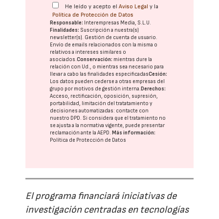
He leído y acepto el
Aviso Legal
y la
Política de Protección de Datos
Responsable:
Interempresas Media, S.L.U.
Finalidades:
Suscripción a nuestra(s)
newsletter(s). Gestión de cuenta de usuario.
Envío de emails relacionados con la misma o
relativos a intereses similares o
asociados.
Conservación:
mientras dure la
relación con Ud., o mientras sea necesario para
llevar a cabo las finalidades especificadas
Cesión:
Los datos pueden cederse a otras
empresas del
grupo
por motivos de gestión interna.
Derechos:
Acceso, rectificación, oposición, supresión,
portabilidad, limitación del tratatamiento y
decisiones automatizadas:
contacte con
nuestro DPD
. Si considera que el tratamiento no
se ajusta a la normativa vigente, puede presentar
reclamación ante la
AEPD
.
Más información:
Política de Protección de Datos
El programa financiará iniciativas de
investigación centradas en tecnologías