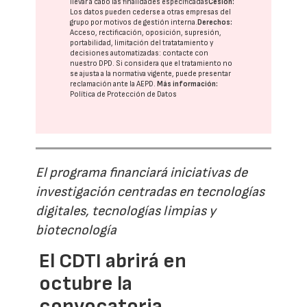
llevar a cabo las finalidades especificadas
Cesión:
Los datos pueden cederse a otras
empresas del
grupo
por motivos de gestión interna.
Derechos:
Acceso, rectificación, oposición, supresión,
portabilidad, limitación del tratatamiento y
decisiones automatizadas:
contacte con
nuestro DPD
. Si considera que el tratamiento no
se ajusta a la normativa vigente, puede presentar
reclamación ante la
AEPD
.
Más información:
Política de Protección de Datos
El programa financiará iniciativas de
investigación centradas en tecnologías
digitales, tecnologías limpias y
biotecnología
El CDTI abrirá en
octubre la
convocatoria