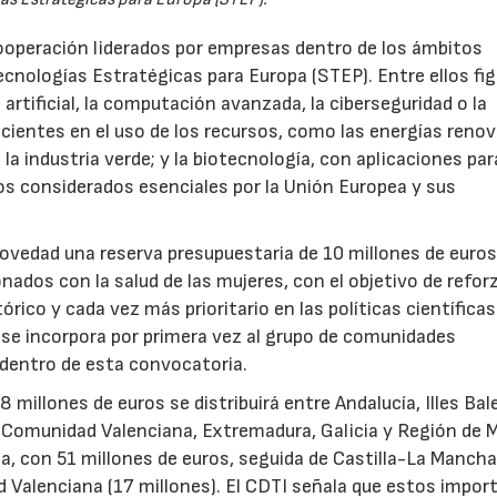
ooperación liderados por empresas dentro de los ámbitos
ecnologías Estratégicas para Europa (STEP). Entre ellos fi
 artificial, la computación avanzada, la ciberseguridad o la
icientes en el uso de los recursos, como las energías renov
a industria verde; y la biotecnología, con aplicaciones par
tos considerados esenciales por la Unión Europea y sus
novedad una reserva presupuestaria de 10 millones de euro
ados con la salud de las mujeres, con el objetivo de reforz
rico y cada vez más prioritario en las políticas científicas
s se incorpora por primera vez al grupo de comunidades
 dentro de esta convocatoria.
illones de euros se distribuirá entre Andalucía, Illes Bal
, Comunidad Valenciana, Extremadura, Galicia y Región de M
a, con 51 millones de euros, seguida de Castilla-La Mancha
d Valenciana (17 millones). El CDTI señala que estos impor