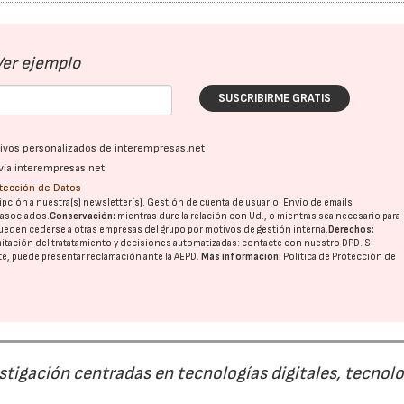
Ver ejemplo
SUSCRIBIRME GRATIS
ativos personalizados de interempresas.net
vía interempresas.net
otección de Datos
pción a nuestra(s) newsletter(s). Gestión de cuenta de usuario. Envío de emails
o asociados.
Conservación:
mientras dure la relación con Ud., o mientras sea necesario para
ueden cederse a otras
empresas del grupo
por motivos de gestión interna.
Derechos:
imitación del tratatamiento y decisiones automatizadas:
contacte con nuestro DPD
. Si
nte, puede presentar reclamación ante la
AEPD
.
Más información:
Política de Protección de
estigación centradas en tecnologías digitales, tecnol