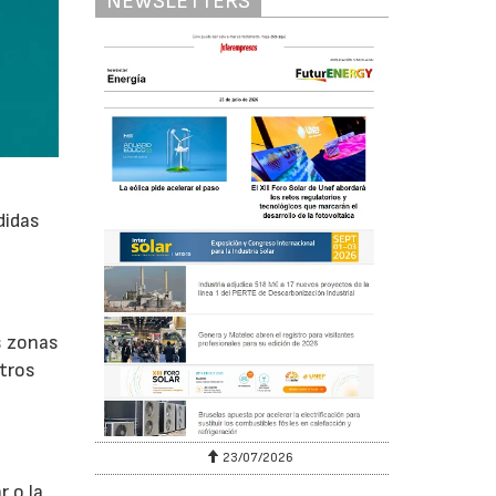
NEWSLETTERS
didas
s zonas
tros
23/07/2026
r o la