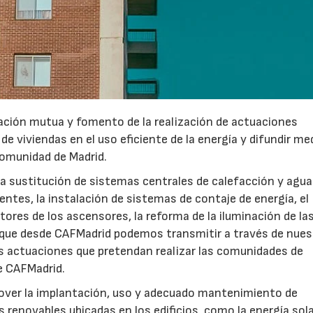
ción mutua y fomento de la realización de actuaciones
de viviendas en el uso eficiente de la energía y difundir me
 Comunidad de Madrid.
 la sustitución de sistemas centrales de calefacción y agua
ntes, la instalación de sistemas de contaje de energía, el
tores de los ascensores, la reforma de la iluminación de la
que desde CAFMadrid podemos transmitir a través de nues
s actuaciones que pretendan realizar las comunidades de
de CAFMadrid.
23/07/2026
30/07/2026
over la implantación, uso y adecuado mantenimiento de
renovables ubicadas en los edificios, como la energía sola