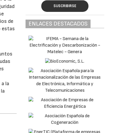
guridad
SUSCRIBIRSE
se
ios de
ENLACES DESTACADOS
o estas
puntos
yudas
es
 a la
 la