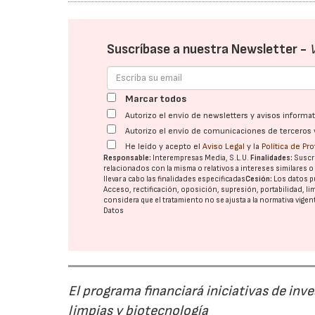
Suscríbase a nuestra Newsletter -
Marcar todos
Autorizo el envío de newsletters y avisos inform
Autorizo el envío de comunicaciones de terceros 
He leído y acepto el
Aviso Legal
y la
Política de Pr
Responsable:
Interempresas Media, S.L.U.
Finalidades:
Suscri
relacionados con la misma o relativos a intereses similares 
llevar a cabo las finalidades especificadas
Cesión:
Los datos p
Acceso, rectificación, oposición, supresión, portabilidad, l
considera que el tratamiento no se ajusta a la normativa vige
Datos
El programa financiará iniciativas de inv
limpias y biotecnología