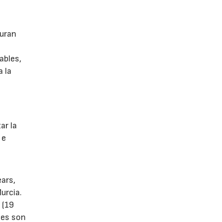
guran
ables,
a la
s
ar la
 e
ears,
urcia.
 (19
tes son