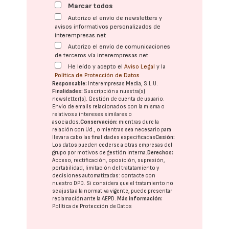
Marcar todos
Autorizo el envío de newsletters y
avisos informativos personalizados de
interempresas.net
Autorizo el envío de comunicaciones
de terceros vía interempresas.net
He leído y acepto el
Aviso Legal
y la
Política de Protección de Datos
Responsable:
Interempresas Media, S.L.U.
Finalidades:
Suscripción a nuestra(s)
newsletter(s). Gestión de cuenta de usuario.
Envío de emails relacionados con la misma o
relativos a intereses similares o
asociados.
Conservación:
mientras dure la
relación con Ud., o mientras sea necesario para
llevar a cabo las finalidades especificadas
Cesión:
Los datos pueden cederse a otras
empresas del
grupo
por motivos de gestión interna.
Derechos:
Acceso, rectificación, oposición, supresión,
portabilidad, limitación del tratatamiento y
decisiones automatizadas:
contacte con
nuestro DPD
. Si considera que el tratamiento no
se ajusta a la normativa vigente, puede presentar
reclamación ante la
AEPD
.
Más información:
Política de Protección de Datos