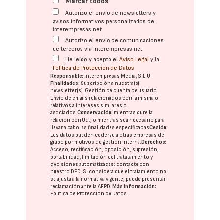
Marcar todos
Autorizo el envío de newsletters y
avisos informativos personalizados de
interempresas.net
Autorizo el envío de comunicaciones
de terceros vía interempresas.net
He leído y acepto el
Aviso Legal
y la
Política de Protección de Datos
Responsable:
Interempresas Media, S.L.U.
Finalidades:
Suscripción a nuestra(s)
newsletter(s). Gestión de cuenta de usuario.
Envío de emails relacionados con la misma o
relativos a intereses similares o
asociados.
Conservación:
mientras dure la
relación con Ud., o mientras sea necesario para
llevar a cabo las finalidades especificadas
Cesión:
Los datos pueden cederse a otras
empresas del
grupo
por motivos de gestión interna.
Derechos:
Acceso, rectificación, oposición, supresión,
portabilidad, limitación del tratatamiento y
decisiones automatizadas:
contacte con
nuestro DPD
. Si considera que el tratamiento no
se ajusta a la normativa vigente, puede presentar
reclamación ante la
AEPD
.
Más información:
Política de Protección de Datos