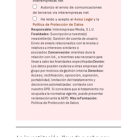
interempresas.net
Autorizo el envío de comunicaciones
de terceros vía interempresas.net
He leído y acepto el
Aviso Legal
y la
Política de Protección de Datos
Responsable:
Interempresas Media, S.L.U.
Finalidades:
Suscripción a nuestra(s)
newsletter(s). Gestión de cuenta de usuario.
Envío de emails relacionados con la misma o
relativos a intereses similares o
asociados.
Conservación:
mientras dure la
relación con Ud., o mientras sea necesario para
llevar a cabo las finalidades especificadas
Cesión:
Los datos pueden cederse a otras
empresas del
grupo
por motivos de gestión interna.
Derechos:
Acceso, rectificación, oposición, supresión,
portabilidad, limitación del tratatamiento y
decisiones automatizadas:
contacte con
nuestro DPD
. Si considera que el tratamiento no
se ajusta a la normativa vigente, puede presentar
reclamación ante la
AEPD
.
Más información:
Política de Protección de Datos