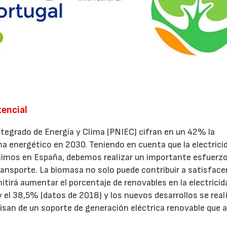
encial
ntegrado de Energía y Clima (PNIEC) cifran en un 42% la
ma energético en 2030. Teniendo en cuenta que la electrici
imos en España, debemos realizar un importante esfuerzo
ansporte. La biomasa no solo puede contribuir a satisface
irá aumentar el porcentaje de renovables en la electricid
 el 38,5% (datos de 2018) y los nuevos desarrollos se real
cisan de un soporte de generación eléctrica renovable que 
23/07/2026
30/07/2026