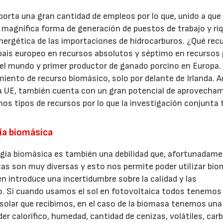
orta una gran cantidad de empleos por lo que, unido a que
magnífica forma de generación de puestos de trabajo y ri
nergética de las importaciones de hidrocarburos. ¿Qué rec
aís europeo en recursos absolutos y séptimo en recursos 
a del mundo y primer productor de ganado porcino en Europa.
miento de recurso biomásico, solo por delante de Irlanda. 
la UE, también cuenta con un gran potencial de aprovecha
s tipos de recursos por lo que la investigación conjunta 
gía biomásica
logía biomásica es también una debilidad que, afortunadame
as son muy diversas y esto nos permite poder utilizar bi
n introduce una incertidumbre sobre la calidad y las
so. Si cuando usamos el sol en fotovoltaica todos tenemos
n solar que recibimos, en el caso de la biomasa tenemos una
er calorífico, humedad, cantidad de cenizas, volátiles, car