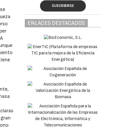
SUSCRIBIRSE
 se
queza
ENLACES DESTACADOS
urso
per
 A
Aunque
miento
tiene
nte,
omasa
 claras
 gran
bono