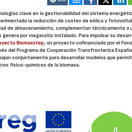
3282
nologías clave en la gestionabilidad del sistema energéti
erimentado la reducción de costes de eólica y fotovoltai
ilidad de almacenamiento, complementan técnicamente a 
genera por megavatio instalado. Para impulsar su desarro
oyecto Biomasstep
, un proyecto cofinanciado por el Fon
ravés del Programa de Cooperación Transfronteriza Españ
bajan conjuntamente para desarrollar modelos que permit
tros físico-químicos de la biomasa.