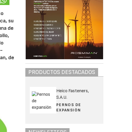
co
ca, su
una de
llo,
do
a-
an, de
PRODUCTOS DESTACADOS
Heico Fasteners,
S.A.U.
PERNOS DE
EXPANSIÓN