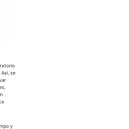
ratorio
Así, se
var
es,
un
ca
empo y