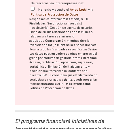
de terceros vía interempresas.net
He leído y acepto el
Aviso Legal
y la
Política de Protección de Datos
Responsable:
Interempresas Media, S.L.U.
Finalidades:
Suscripción a nuestra(s)
newsletter(s). Gestión de cuenta de usuario.
Envío de emails relacionados con la misma o
relativos a intereses similares o
asociados.
Conservación:
mientras dure la
relación con Ud., o mientras sea necesario para
llevar a cabo las finalidades especificadas
Cesión:
Los datos pueden cederse a otras
empresas del
grupo
por motivos de gestión interna.
Derechos:
Acceso, rectificación, oposición, supresión,
portabilidad, limitación del tratatamiento y
decisiones automatizadas:
contacte con
nuestro DPD
. Si considera que el tratamiento no
se ajusta a la normativa vigente, puede presentar
reclamación ante la
AEPD
.
Más información:
Política de Protección de Datos
El programa financiará iniciativas de