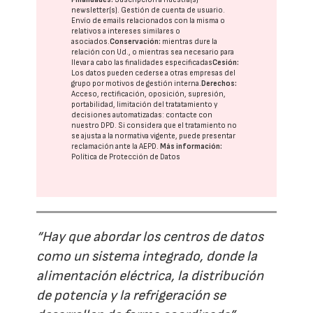
newsletter(s). Gestión de cuenta de usuario.
Envío de emails relacionados con la misma o
relativos a intereses similares o
asociados.
Conservación:
mientras dure la
relación con Ud., o mientras sea necesario para
llevar a cabo las finalidades especificadas
Cesión:
Los datos pueden cederse a otras
empresas del
grupo
por motivos de gestión interna.
Derechos:
Acceso, rectificación, oposición, supresión,
portabilidad, limitación del tratatamiento y
decisiones automatizadas:
contacte con
nuestro DPD
. Si considera que el tratamiento no
se ajusta a la normativa vigente, puede presentar
reclamación ante la
AEPD
.
Más información:
Política de Protección de Datos
“Hay que abordar los centros de datos
como un sistema integrado, donde la
alimentación eléctrica, la distribución
de potencia y la refrigeración se