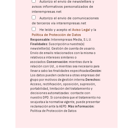
Autorizo el envío de newsletters y
avisos informativos personalizados de
interempresas.net
Autorizo el envío de comunicaciones
de terceros vía interempresas.net
He leído y acepto el
Aviso Legal
y la
Política de Protección de Datos
Responsable:
Interempresas Media, S.L.U.
Finalidades:
Suscripción a nuestra(s)
newsletter(s). Gestión de cuenta de usuario.
Envío de emails relacionados con la misma o
relativos a intereses similares o
asociados.
Conservación:
mientras dure la
relación con Ud., o mientras sea necesario para
llevar a cabo las finalidades especificadas
Cesión:
Los datos pueden cederse a otras
empresas del
grupo
por motivos de gestión interna.
Derechos:
Acceso, rectificación, oposición, supresión,
portabilidad, limitación del tratatamiento y
decisiones automatizadas:
contacte con
nuestro DPD
. Si considera que el tratamiento no
se ajusta a la normativa vigente, puede presentar
reclamación ante la
AEPD
.
Más información:
Política de Protección de Datos