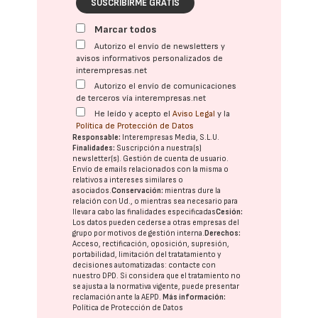
SUSCRIBIRME GRATIS
Marcar todos
Autorizo el envío de newsletters y
avisos informativos personalizados de
interempresas.net
Autorizo el envío de comunicaciones
de terceros vía interempresas.net
He leído y acepto el
Aviso Legal
y la
Política de Protección de Datos
Responsable:
Interempresas Media, S.L.U.
Finalidades:
Suscripción a nuestra(s)
newsletter(s). Gestión de cuenta de usuario.
Envío de emails relacionados con la misma o
relativos a intereses similares o
asociados.
Conservación:
mientras dure la
relación con Ud., o mientras sea necesario para
llevar a cabo las finalidades especificadas
Cesión:
Los datos pueden cederse a otras
empresas del
grupo
por motivos de gestión interna.
Derechos:
Acceso, rectificación, oposición, supresión,
portabilidad, limitación del tratatamiento y
decisiones automatizadas:
contacte con
nuestro DPD
. Si considera que el tratamiento no
se ajusta a la normativa vigente, puede presentar
reclamación ante la
AEPD
.
Más información:
Política de Protección de Datos