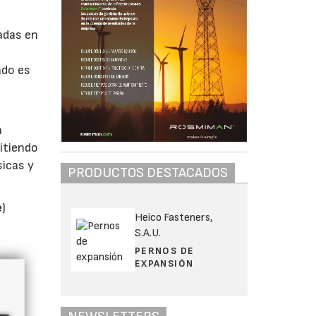
adas en
ado es
a
mitiendo
sicas y
PRODUCTOS DESTACADOS
e
)
Heico Fasteners,
S.A.U.
PERNOS DE
EXPANSIÓN