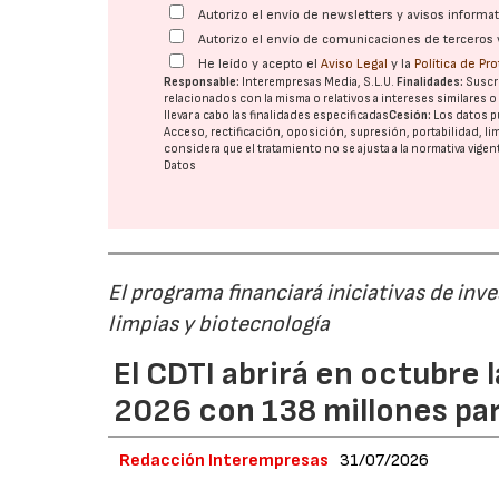
Autorizo el envío de newsletters y avisos inform
Autorizo el envío de comunicaciones de terceros 
He leído y acepto el
Aviso Legal
y la
Política de Pr
Responsable:
Interempresas Media, S.L.U.
Finalidades:
Suscri
relacionados con la misma o relativos a intereses similares 
llevar a cabo las finalidades especificadas
Cesión:
Los datos p
Acceso, rectificación, oposición, supresión, portabilidad, l
considera que el tratamiento no se ajusta a la normativa vige
Datos
El programa financiará iniciativas de inv
limpias y biotecnología
El CDTI abrirá en octubre
2026 con 138 millones pa
Redacción Interempresas
31/07/2026