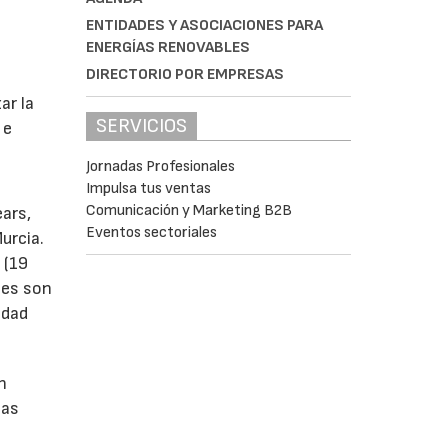
ENTIDADES Y ASOCIACIONES PARA
ENERGÍAS RENOVABLES
DIRECTORIO POR EMPRESAS
s
ar la
SERVICIOS
 e
Jornadas Profesionales
Impulsa tus ventas
Comunicación y Marketing B2B
ears,
Eventos sectoriales
urcia.
 (19
tes son
idad
n
las