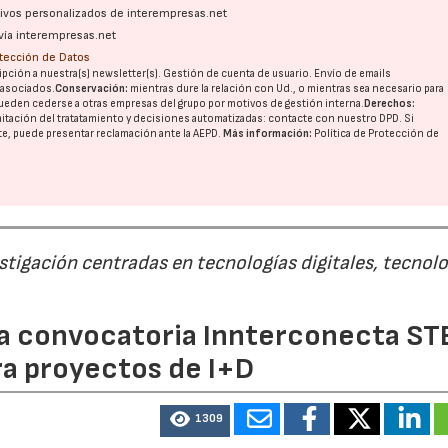
ativos personalizados de interempresas.net
vía interempresas.net
otección de Datos
pción a nuestra(s) newsletter(s). Gestión de cuenta de usuario. Envío de emails
o asociados.
Conservación:
mientras dure la relación con Ud., o mientras sea necesario para
ueden cederse a otras
empresas del grupo
por motivos de gestión interna.
Derechos:
imitación del tratatamiento y decisiones automatizadas:
contacte con nuestro DPD
. Si
nte, puede presentar reclamación ante la
AEPD
.
Más información:
Política de Protección de
estigación centradas en tecnologías digitales, tecnol
 la convocatoria Innterconecta ST
ra proyectos de I+D
1309