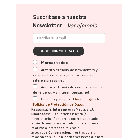
Suscríbase a nuestra
Newsletter -
Ver ejemplo
SUSCRIBIRME GRATIS
Marcar todos
Autorizo el envío de newsletters y
avisos informativos personalizados de
interempresas.net
Autorizo el envío de comunicaciones
de terceros vía interempresas.net
He leído y acepto el
Aviso Legal
y la
Política de Protección de Datos
Responsable:
Interempresas Media, S.L.U.
Finalidades:
Suscripción a nuestra(s)
newsletter(s). Gestión de cuenta de usuario.
Envío de emails relacionados con la misma o
relativos a intereses similares o
asociados.
Conservación:
mientras dure la
relación con Ud., o mientras sea necesario para