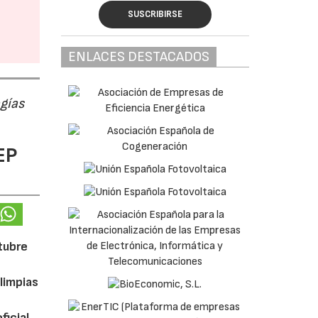
SUSCRIBIRSE
ENLACES DESTACADOS
ogías
EP
ctubre
limpias
ficial