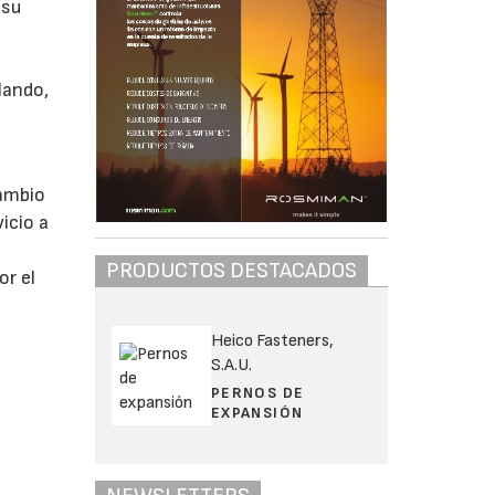
 su
lando,
cambio
icio a
PRODUCTOS DESTACADOS
or el
Heico Fasteners,
S.A.U.
PERNOS DE
EXPANSIÓN