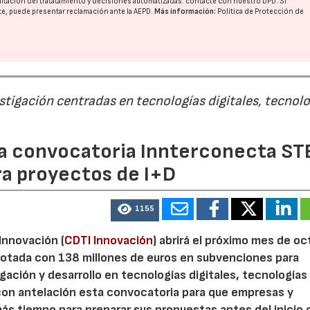
imitación del tratatamiento y decisiones automatizadas:
contacte con nuestro DPD
. Si
nte, puede presentar reclamación ante la
AEPD
.
Más información:
Política de Protección de
estigación centradas en tecnologías digitales, tecnol
 la convocatoria Innterconecta ST
ra proyectos de I+D
1155
 Innovación (
CDTI Innovación
) abrirá el próximo mes de o
otada con 138 millones de euros en subvenciones para
gación y desarrollo en tecnologías digitales, tecnologías 
con antelación esta convocatoria para que empresas y
s tiempo para preparar sus propuestas antes del inicio o