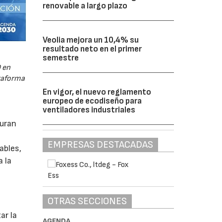
renovable a largo plazo
Veolia mejora un 10,4% su
resultado neto en el primer
semestre
 en
ataforma
En vigor, el nuevo reglamento
europeo de ecodiseño para
ventiladores industriales
guran
EMPRESAS DESTACADAS
ables,
a la
OTRAS SECCIONES
s
ar la
AGENDA