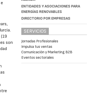
 e
ENTIDADES Y ASOCIACIONES PARA
ENERGÍAS RENOVABLES
DIRECTORIO POR EMPRESAS
ears,
urcia.
SERVICIOS
 (19
Jornadas Profesionales
tes son
Impulsa tus ventas
idad
Comunicación y Marketing B2B
Eventos sectoriales
n
las
n
ntre