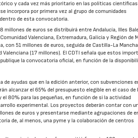
rico y cada vez más prioritario en las políticas científicas
s se incorpora por primera vez al grupo de comunidades
 dentro de esta convocatoria.
illones de euros se distribuirá entre Andalucía, Illes Bal
, Comunidad Valenciana, Extremadura, Galicia y Región de M
a, con 51 millones de euros, seguida de Castilla-La Mancha
d Valenciana (17 millones). El CDTI señala que estos impor
ublique la convocatoria oficial, en función de la disponibil
.
de ayudas que en la edición anterior, con subvenciones e
n alcanzar el 65% del presupuesto elegible en el caso de 
el 80% para las pequeñas, en función de si la actividad
sarrollo experimental. Los proyectos deberán contar con u
illones de euros y presentarse mediante agrupaciones de e
toria de, al menos, una pyme y la colaboración de centros