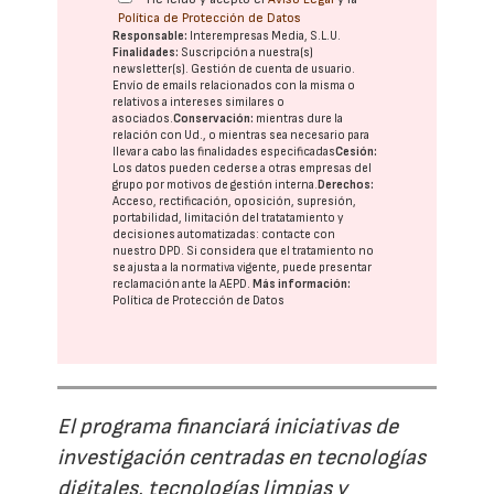
Política de Protección de Datos
Responsable:
Interempresas Media, S.L.U.
Finalidades:
Suscripción a nuestra(s)
newsletter(s). Gestión de cuenta de usuario.
Envío de emails relacionados con la misma o
relativos a intereses similares o
asociados.
Conservación:
mientras dure la
relación con Ud., o mientras sea necesario para
llevar a cabo las finalidades especificadas
Cesión:
Los datos pueden cederse a otras
empresas del
grupo
por motivos de gestión interna.
Derechos:
Acceso, rectificación, oposición, supresión,
portabilidad, limitación del tratatamiento y
decisiones automatizadas:
contacte con
nuestro DPD
. Si considera que el tratamiento no
se ajusta a la normativa vigente, puede presentar
reclamación ante la
AEPD
.
Más información:
Política de Protección de Datos
El programa financiará iniciativas de
investigación centradas en tecnologías
digitales, tecnologías limpias y