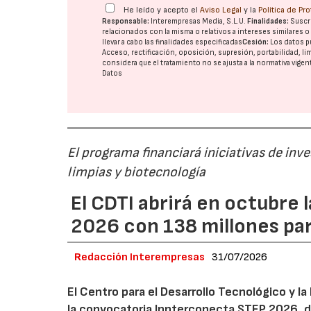
He leído y acepto el
Aviso Legal
y la
Política de Pr
Responsable:
Interempresas Media, S.L.U.
Finalidades:
Suscri
relacionados con la misma o relativos a intereses similares 
llevar a cabo las finalidades especificadas
Cesión:
Los datos p
Acceso, rectificación, oposición, supresión, portabilidad, l
considera que el tratamiento no se ajusta a la normativa vige
Datos
El programa financiará iniciativas de inv
limpias y biotecnología
El CDTI abrirá en octubre
2026 con 138 millones pa
Redacción Interempresas
31/07/2026
El Centro para el Desarrollo Tecnológico y la
la convocatoria Innterconecta STEP 2026, d