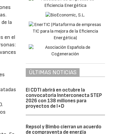
iones
as.
 de la
s en el
rsonas:
avances
ÚLTIMAS NOTICIAS
es
ratadas
El CDTI abrirá en octubre la
convocatoria Innterconecta STEP
2026 con 138 millones para
0.
proyectos de I+D
los
Repsol y Bimbo cierran un acuerdo
de compraventa de energía