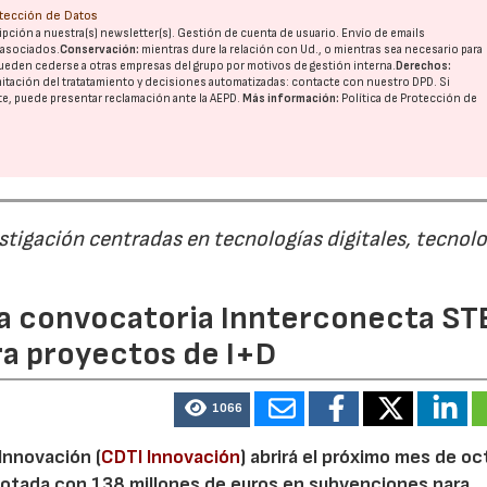
otección de Datos
pción a nuestra(s) newsletter(s). Gestión de cuenta de usuario. Envío de emails
o asociados.
Conservación:
mientras dure la relación con Ud., o mientras sea necesario para
ueden cederse a otras
empresas del grupo
por motivos de gestión interna.
Derechos:
imitación del tratatamiento y decisiones automatizadas:
contacte con nuestro DPD
. Si
nte, puede presentar reclamación ante la
AEPD
.
Más información:
Política de Protección de
estigación centradas en tecnologías digitales, tecnol
 la convocatoria Innterconecta ST
ra proyectos de I+D
1066
 Innovación (
CDTI Innovación
) abrirá el próximo mes de o
otada con 138 millones de euros en subvenciones para