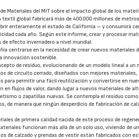
de Materiales del MIT sobre el impacto global de los materi
a textil global fabricará más de 400.000 millones de metro
cubrir enteramente el estado de California – y consumirá ce
tricidad cada año. Según este informe, crear y procesar mat
 de efecto invernadero a nivel mundial.
ñía centrarse en la necesidad de crear nuevos materiales d
la innovación sostenible.
ncepto de residuo, evolucionando de un modelo lineal a un
tos de circuito cerrado, diseñados con mejores materiales,
para permitir una fácil reutilización y convertirse en nu
n en flujos de valor, dando lugar a nuevos materiales de al
etismo o zapatillas nuevas. Se contempla el residuo como
s, de manera que ningún desperdicio de fabricación de cal
eriales de primera calidad nacida de este proceso de regene
ateriales funcionan más allá de un solo uso, viviendo de u
23/07/2026
30/07/2026
tos de calzado y prendas de vestir están fabricados con e