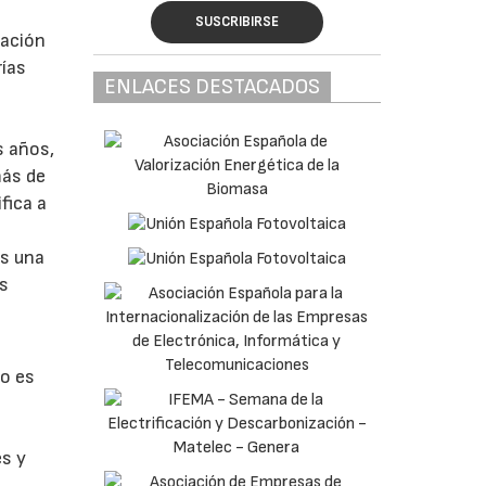
SUSCRIBIRSE
ración
rías
ENLACES DESTACADOS
s años,
más de
fica a
es una
os
so es
es y