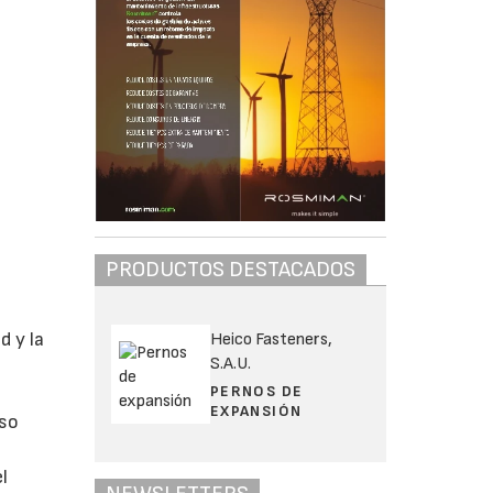
PRODUCTOS DESTACADOS
d y la
Heico Fasteners,
S.A.U.
PERNOS DE
EXPANSIÓN
iso
l