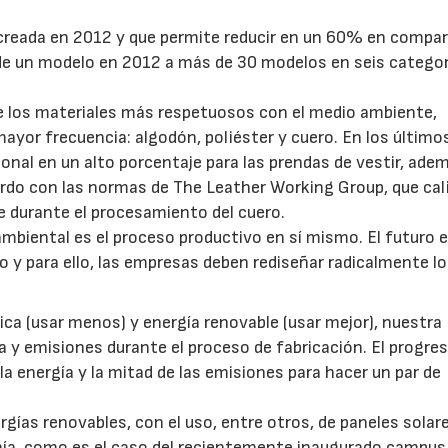
, creada en 2012 y que permite reducir en un 60% en compa
o de un modelo en 2012 a más de 30 modelos en seis catego
e los materiales más respetuosos con el medio ambiente,
ayor frecuencia: algodón, poliéster y cuero. En los último
cional en un alto porcentaje para las prendas de vestir, ade
uerdo con las normas de The Leather Working Group, que cali
e durante el procesamiento del cuero.
 ambiental es el proceso productivo en sí mismo. El futuro 
 y para ello, las empresas deben rediseñar radicalmente l
tica (usar menos) y energía renovable (usar mejor), nuestra
a y emisiones durante el proceso de fabricación. El progre
a energía y la mitad de las emisiones para hacer un par de
gías renovables, con el uso, entre otros, de paneles solar
añía, como es el caso del recientemente inaugurado campus