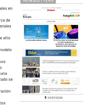
NEWSLETTERS
ales en
s
rca de
eriales
e alto
 modelo
evos
to
 una
zado se
ración
n
23/07/2026
stos