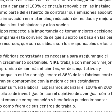
busca alcanzar el 100% de energía renovable en las instalac
como parte del esfuerzo de controlar sus emisiones absolut
la innovación en materiales, reducción de residuos y mejora
dad a los trabajadores y a los socios.
uipos respecto a la importancia de tomar mejores decisione
compañía está convencida de que su éxito se basa en las pe
e recursos, que con sus ideas son los responsables de los 
as fábricas contratadas es necesaria para asegurar que el
 crecimiento sostenible. NIKE trabaja con menos y mejor
promiso de ser más eficientes, verdes, equitativos y
tar que lo están consiguiendo: el 86% de las fábricas cont
ran su compromiso con la mejora de sus estándares
iar su fuerza laboral. Esperamos alcanzar el 100% en 202
iloto de investigación con el objetivo de averiguar cómo 
s sistemas de compensación y beneficios pueden impactar
o como fuera de sus centros de trabajo.