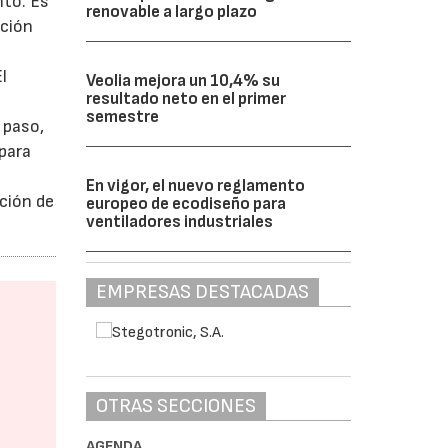
nto. Es
renovable a largo plazo
ación
l
Veolia mejora un 10,4% su
resultado neto en el primer
semestre
 paso,
para
En vigor, el nuevo reglamento
ción de
europeo de ecodiseño para
ventiladores industriales
EMPRESAS DESTACADAS
OTRAS SECCIONES
AGENDA