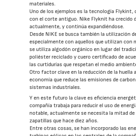
materiales.
Uno de los ejemplos es la tecnología Flykint
con el corte antiguo. Nike Flyknit ha crecid
actualmente, y continúa expandiéndose.
Desde NIKE se busca también la utilización d
especialmente con aquellos que utilizan con m
se utiliza algodón orgánico en lugar del tradi
poliéster reciclado y cuero certificado de ac
las curtidurías que respetan el medio ambient
Otro factor clave en la reducción de la huella
economía que reduce las emisiones de carbono
sistemas industriales.
Y en este futuro la clave es eficiencia energé
compañía trabaja para reducir el uso de energí
notable, actualmente se necesita la mitad de l
zapatillas que hace diez años.
Entre otras cosas, se han incorporado las ener
turbinas eólicas en las centrales de la comp