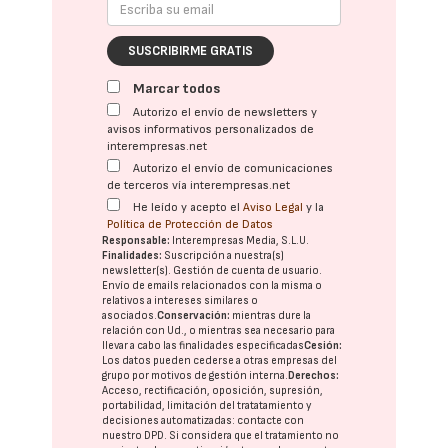
SUSCRIBIRME GRATIS
Marcar todos
Autorizo el envío de newsletters y
avisos informativos personalizados de
interempresas.net
Autorizo el envío de comunicaciones
de terceros vía interempresas.net
He leído y acepto el
Aviso Legal
y la
Política de Protección de Datos
Responsable:
Interempresas Media, S.L.U.
Finalidades:
Suscripción a nuestra(s)
newsletter(s). Gestión de cuenta de usuario.
Envío de emails relacionados con la misma o
relativos a intereses similares o
asociados.
Conservación:
mientras dure la
relación con Ud., o mientras sea necesario para
llevar a cabo las finalidades especificadas
Cesión:
Los datos pueden cederse a otras
empresas del
grupo
por motivos de gestión interna.
Derechos:
Acceso, rectificación, oposición, supresión,
portabilidad, limitación del tratatamiento y
decisiones automatizadas:
contacte con
nuestro DPD
. Si considera que el tratamiento no