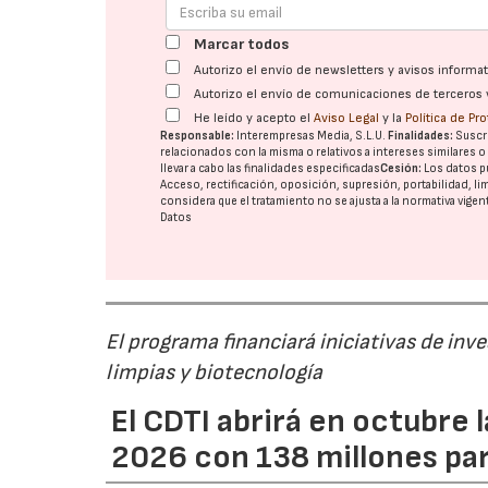
Marcar todos
Autorizo el envío de newsletters y avisos inform
Autorizo el envío de comunicaciones de terceros 
He leído y acepto el
Aviso Legal
y la
Política de Pr
Responsable:
Interempresas Media, S.L.U.
Finalidades:
Suscri
relacionados con la misma o relativos a intereses similares 
llevar a cabo las finalidades especificadas
Cesión:
Los datos p
Acceso, rectificación, oposición, supresión, portabilidad, l
considera que el tratamiento no se ajusta a la normativa vige
Datos
El programa financiará iniciativas de inv
limpias y biotecnología
El CDTI abrirá en octubre
2026 con 138 millones pa