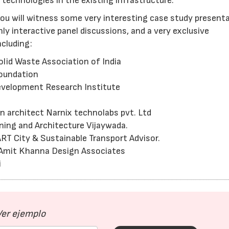
 technologies in the existing infrastructure.
ou will witness some very interesting case study present
ly interactive panel discussions, and a very exclusive
ncluding:
lid Waste Association of India
Foundation
evelopment Research Institute
n architect Narnix technolabs pvt. Ltd
nning and Architecture Vijaywada.
RT City & Sustainable Transport Advisor.
t Amit Khanna Design Associates
i
23/07/2026
30/07/2026
Ver ejemplo