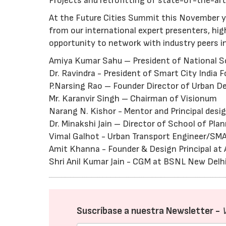
Projects and retrofitting of state-of-the-art
At the Future Cities Summit this November y
from our international expert presenters, high
opportunity to network with industry peers i
Amiya Kumar Sahu – President of National So
Dr. Ravindra - President of Smart City India 
P.Narsing Rao – Founder Director of Urban D
Mr. Karanvir Singh – Chairman of Visionum
Narang N. Kishor - Mentor and Principal desig
Dr. Minakshi Jain – Director of School of Pla
Vimal Galhot - Urban Transport Engineer/SMA
Amit Khanna - Founder & Design Principal a
Shri Anil Kumar Jain - CGM at BSNL New Delh
Suscríbase a nuestra Newsletter -