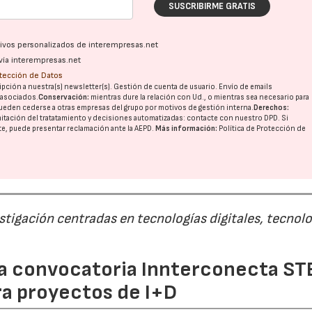
SUSCRIBIRME GRATIS
ativos personalizados de interempresas.net
vía interempresas.net
otección de Datos
pción a nuestra(s) newsletter(s). Gestión de cuenta de usuario. Envío de emails
o asociados.
Conservación:
mientras dure la relación con Ud., o mientras sea necesario para
ueden cederse a otras
empresas del grupo
por motivos de gestión interna.
Derechos:
imitación del tratatamiento y decisiones automatizadas:
contacte con nuestro DPD
. Si
nte, puede presentar reclamación ante la
AEPD
.
Más información:
Política de Protección de
estigación centradas en tecnologías digitales, tecnol
 la convocatoria Innterconecta ST
ra proyectos de I+D