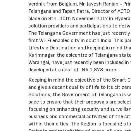
Verdnik from Belgium, Mr. Jayesh Ranjan - Pr
Telangana and Tapan Patra, Director of ACTO 
place on 9th -10th November 2017 in Hyderabad,
solution providers and participations to netw
The Telangana Government has just recently i
first Wi-Fi enabled city in south India. This p
Lifestyle Destination and keeping in mind tha
Karimnagar, the epicentre of Telangana state
Warangal, have just recently been included i
developed at a cost of INR 1,878 crore.
Keeping in mind the objective of the Smart Ci
and give a decent quality of life to its citiz
Solutions, the Government of Telangana is wo
pace to ensure that their proposals are sele
focusing on enhancing security and surveillan
business and commercial activities of the cit
within their cities. The Region is focusing a