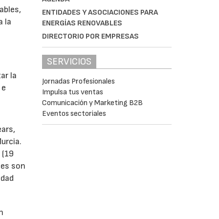
ables,
ENTIDADES Y ASOCIACIONES PARA
a la
ENERGÍAS RENOVABLES
DIRECTORIO POR EMPRESAS
SERVICIOS
s
ar la
Jornadas Profesionales
 e
Impulsa tus ventas
Comunicación y Marketing B2B
Eventos sectoriales
ears,
urcia.
 (19
tes son
idad
n