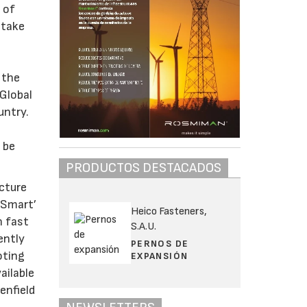
 of
 take
 the
 Global
untry.
 be
PRODUCTOS DESTACADOS
ucture
 ‘Smart’
Heico Fasteners,
n fast
S.A.U.
ently
PERNOS DE
oting
EXPANSIÓN
ailable
enfield