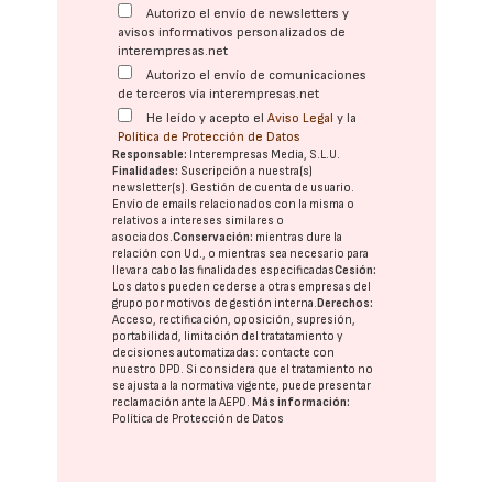
Autorizo el envío de newsletters y
avisos informativos personalizados de
interempresas.net
Autorizo el envío de comunicaciones
de terceros vía interempresas.net
He leído y acepto el
Aviso Legal
y la
Política de Protección de Datos
Responsable:
Interempresas Media, S.L.U.
Finalidades:
Suscripción a nuestra(s)
newsletter(s). Gestión de cuenta de usuario.
Envío de emails relacionados con la misma o
relativos a intereses similares o
asociados.
Conservación:
mientras dure la
relación con Ud., o mientras sea necesario para
llevar a cabo las finalidades especificadas
Cesión:
Los datos pueden cederse a otras
empresas del
grupo
por motivos de gestión interna.
Derechos:
Acceso, rectificación, oposición, supresión,
portabilidad, limitación del tratatamiento y
decisiones automatizadas:
contacte con
nuestro DPD
. Si considera que el tratamiento no
se ajusta a la normativa vigente, puede presentar
reclamación ante la
AEPD
.
Más información:
Política de Protección de Datos