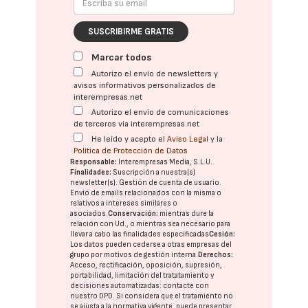
SUSCRIBIRME GRATIS
Marcar todos
Autorizo el envío de newsletters y
avisos informativos personalizados de
interempresas.net
Autorizo el envío de comunicaciones
de terceros vía interempresas.net
He leído y acepto el
Aviso Legal
y la
Política de Protección de Datos
Responsable:
Interempresas Media, S.L.U.
Finalidades:
Suscripción a nuestra(s)
newsletter(s). Gestión de cuenta de usuario.
Envío de emails relacionados con la misma o
relativos a intereses similares o
asociados.
Conservación:
mientras dure la
relación con Ud., o mientras sea necesario para
llevar a cabo las finalidades especificadas
Cesión:
Los datos pueden cederse a otras
empresas del
grupo
por motivos de gestión interna.
Derechos:
Acceso, rectificación, oposición, supresión,
portabilidad, limitación del tratatamiento y
decisiones automatizadas:
contacte con
nuestro DPD
. Si considera que el tratamiento no
se ajusta a la normativa vigente, puede presentar