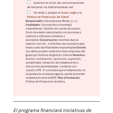
Autorizo el envío de comunicaciones
de terceros vía interempresas.net
He leído y acepto el
Aviso Legal
y la
Política de Protección de Datos
Responsable:
Interempresas Media, S.L.U.
Finalidades:
Suscripción a nuestra(s)
newsletter(s). Gestión de cuenta de usuario.
Envío de emails relacionados con la misma o
relativos a intereses similares o
asociados.
Conservación:
mientras dure la
relación con Ud., o mientras sea necesario para
llevar a cabo las finalidades especificadas
Cesión:
Los datos pueden cederse a otras
empresas del
grupo
por motivos de gestión interna.
Derechos:
Acceso, rectificación, oposición, supresión,
portabilidad, limitación del tratatamiento y
decisiones automatizadas:
contacte con
nuestro DPD
. Si considera que el tratamiento no
se ajusta a la normativa vigente, puede presentar
reclamación ante la
AEPD
.
Más información:
Política de Protección de Datos
El programa financiará iniciativas de