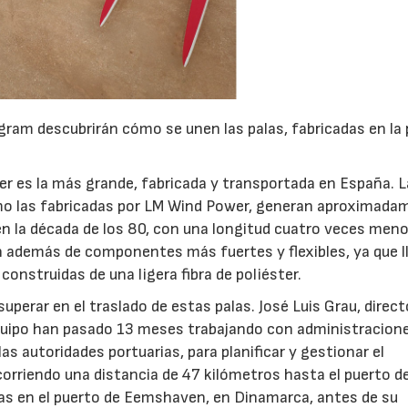
agram descubrirán cómo se unen las palas, fabricadas en la 
er es la más grande, fabricada y transportada en España. 
mo las fabricadas por LM Wind Power, generan aproximada
n la década de los 80, con una longitud cuatro veces meno
 además de componentes más fuertes y flexibles, ya que l
onstruidas de una ligera fibra de poliéster.
superar en el traslado de estas palas. José Luis Grau, direct
equipo han pasado 13 meses trabajando con administracion
as autoridades portuarias, para planificar y gestionar el
ecorriendo una distancia de 47 kilómetros hasta el puerto d
23/07/2026
30/07/2026
das en el puerto de Eemshaven, en Dinamarca, antes de su