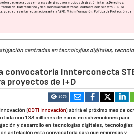
ueden cederse a otras
empresas del grupo
por motivos de gestión interna.
Derechos:
imitación del tratatamiento y decisiones automatizadas:
contacte con nuestro DPD
. Si
nte, puede presentar reclamación ante la
AEPD
.
Más información:
Política de Protección de
estigación centradas en tecnologías digitales, tecnol
 la convocatoria Innterconecta ST
ra proyectos de I+D
1079
 Innovación (
CDTI Innovación
) abrirá el próximo mes de o
otada con 138 millones de euros en subvenciones para
gación y desarrollo en tecnologías digitales, tecnologías 
con antelación esta convocatoria para que empresas y