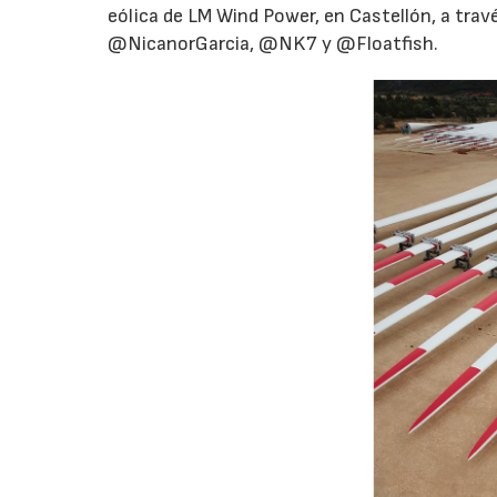
eólica de LM Wind Power, en Castellón, a tra
@NicanorGarcia, @NK7 y @Floatfish.