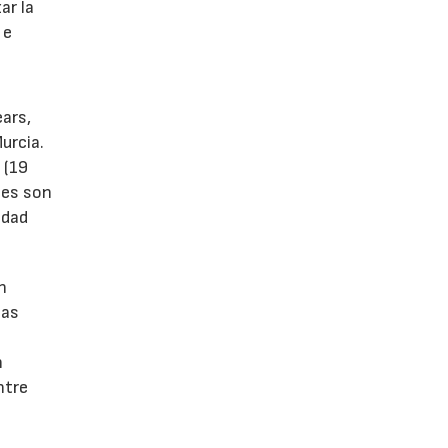
ar la
 e
ears,
urcia.
 (19
tes son
idad
n
las
n
ntre