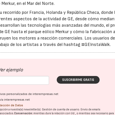
o Merkur, en el Mar del Norte.
u recorrido por Francia, Holanda y República Checa, donde 
entes aspectos de la actividad de GE, desde cómo mediant
e desarrollan las tecnologías más avanzadas del mundo, el p
de GE hasta el parque eólico Merkur y cómo la fabricación a
ruyen los motores a reacción comerciales. Los usuarios d
abajo de los artistas a través del hashtag #GEInstaWalk.
Ver ejemplo
SUSCRIBIRME GRATIS
ativos personalizados de interempresas.net
vía interempresas.net
otección de Datos
pción a nuestra(s) newsletter(s). Gestión de cuenta de usuario. Envío de emails
o asociados.
Conservación:
mientras dure la relación con Ud., o mientras sea necesario para