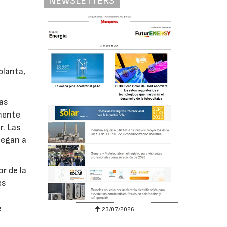
NEWSLETTERS
planta,
Las
mente
r. Las
legan a
or de la
es
e
23/07/2026