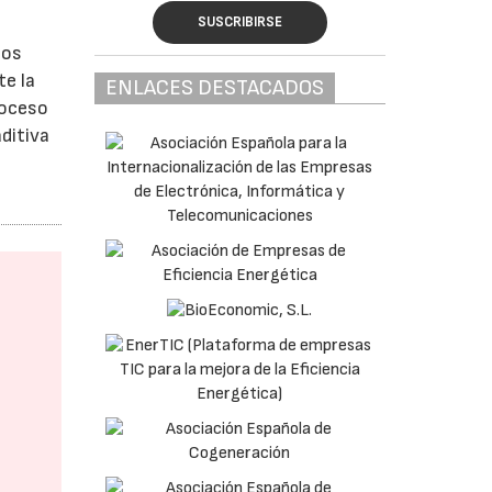
SUSCRIBIRSE
los
e la
ENLACES DESTACADOS
roceso
ditiva
e